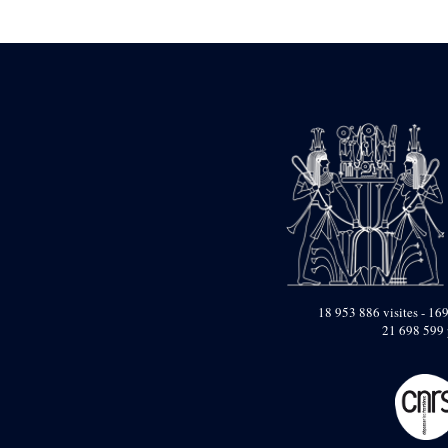
Statue d’un roi
agenouillé présentant
une table d’offrandes de
Séthi II
Statue porte-
enseigne de Séthi II
Statue porte-
enseigne de Séthi II
Stèle de la campagne
nubienne de
Psammétique II
Objets découverts
Zone des Pylônes
Centraux
e
III
pylône
18 953 886 visites - 169
21 698 599 
« Porte » de Ramsès
IX
e
IV
pylône
e
Cour nord du IV
pylône
e
Cour sud du IV