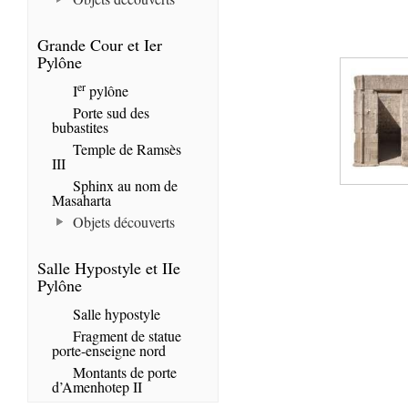
Grande Cour et Ier
Pylône
er
I
pylône
Porte sud des
bubastites
Temple de Ramsès
III
Sphinx au nom de
Masaharta
Objets découverts
Salle Hypostyle et IIe
Pylône
Salle hypostyle
Fragment de statue
porte-enseigne nord
Montants de porte
d’Amenhotep II