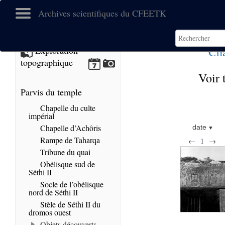
Archives scientifiques du CFEETK
Cha
Exploration
topographique
Voir 
Parvis du temple
Chapelle du culte
impérial
Chapelle d’Achôris
date
Rampe de Taharqa
←
1
→
Tribune du quai
Obélisque sud de
Séthi II
Socle de l’obélisque
nord de Séthi II
Stèle de Séthi II du
dromos ouest
Objets découverts