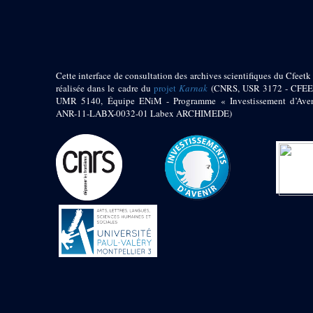
pylône
e
Cour axiale du V
pylône, avant-porte du
e
VI
pylône
e
VI
pylône
e
Cour axiale du VI
Cette interface de consultation des archives scientifiques du Cfeetk 
pylône
réalisée dans le cadre du
projet
Karnak
(CNRS, USR 3172 - CFEE
UMR 5140, Équipe ENiM - Programme « Investissement d’Aven
e
Cour nord du VI
ANR-11-LABX-0032-01 Labex ARCHIMEDE)
pylône
e
Cour sud du VI
pylône
Objets découverts
Zone Centrale du Temple
Chapelle de
Kamoutef
Chapelle de Philippe
Arrhidée
Portique du
sanctuaire de la barque
« Palais de Maât »