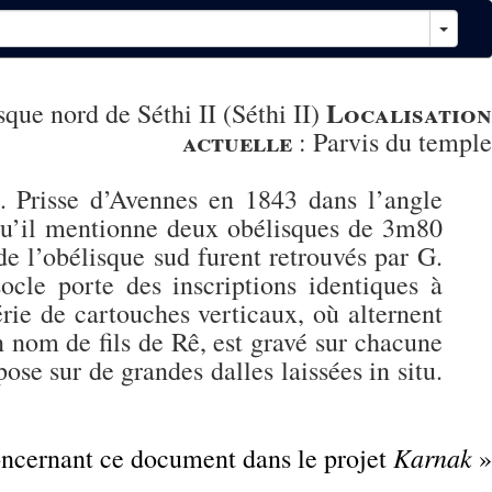
Localisation
sque nord de Séthi II (Séthi II)
actuelle
:
Parvis du temple
. Prisse d’Avennes en 1843 dans l’angle
 qu’il mentionne deux obélisques de 3m80
de l’obélisque sud furent retrouvés par G.
cle porte des inscriptions identiques à
érie de cartouches verticaux, où alternent
 nom de fils de Rê, est gravé sur chacune
pose sur de grandes dalles laissées in situ.
Karnak
concernant ce document dans le projet
»