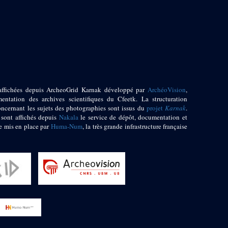
affichées depuis ArcheoGrid Karnak développé par
ArchéoVision
,
entation des archives scientifiques du Cfeetk. La structuration
oncernant les sujets des photographies sont issus du
projet
Karnak
.
 sont affichés depuis
Nakala
le service de dépôt, documentation et
e mis en place par
Huma-Num
, la très grande infrastructure française