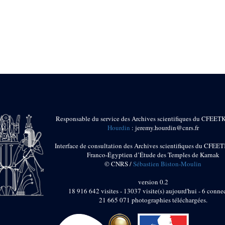
Responsable du service des Archives scientifiques du CFEET
Hourdin
: jeremy.hourdin@cnrs.fr
Interface de consultation des Archives scientifiques du CFEET
Franco-Égyptien d’Étude des Temples de Karnak
© CNRS /
Sébastien Biston-Moulin
version 0.2
18 916 642 visites - 13037 visite(s) aujourd'hui - 6 connec
21 665 071 photographies téléchargées.