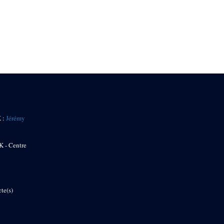
K :
Jérémy
K - Centre
te(s)