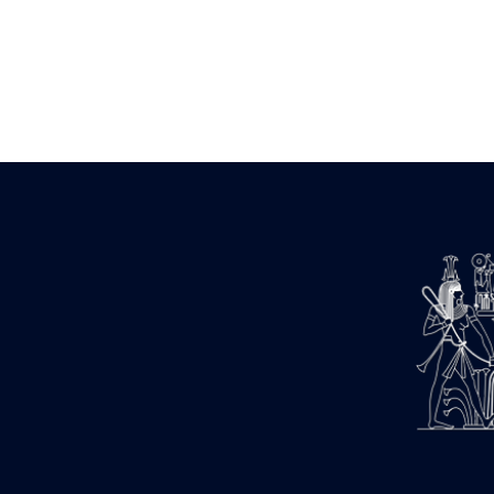
Zone des Pylônes Centraux
e
III
pylône
« Porte » de Ramsès IX
e
IV
pylône
e
Cour nord du IV
pylône
e
Cour sud du IV
pylône
e
Cour axiale du V
pylône, avant-
e
porte du VI
pylône
e
VI
pylône
e
Cour axiale du VI
pylône
e
Cour nord du VI
pylône
e
Cour sud du VI
pylône
Objets découverts
Zone Centrale du Temple
Chapelle de Kamoutef
Chapelle de Philippe Arrhidée
Portique du sanctuaire de la