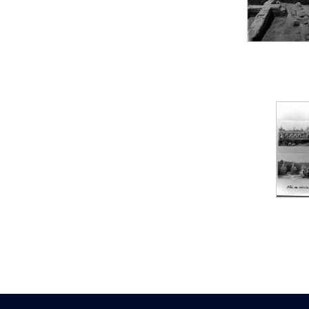
Statue d’un roi
agenouillé présentant
une table d’offrandes de
Séthi II
Statue porte-
enseigne de Séthi II
Statue porte-
enseigne de Séthi II
Stèle de la campagne
nubienne de
Psammétique II
Objets découverts
Zone des Pylônes
Centraux
e
III
pylône
« Porte » de Ramsès
IX
e
IV
pylône
e
Cour nord du IV
pylône
e
Cour sud du IV