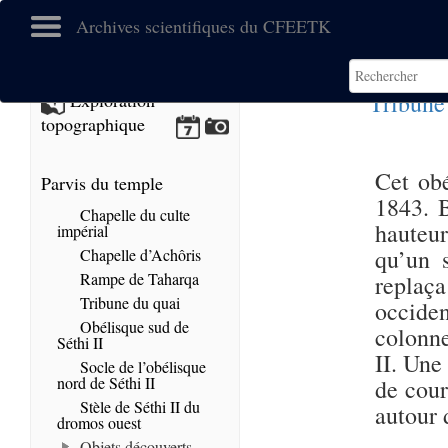
Archives scientifiques du CFEETK
Tribune
Exploration
topographique
Cet obé
Parvis du temple
1843. 
Chapelle du culte
hauteu
impérial
qu’un 
Chapelle d’Achôris
Rampe de Taharqa
replaça
Tribune du quai
occiden
Obélisque sud de
colonne
Séthi II
II. Une
Socle de l’obélisque
nord de Séthi II
de cour
Stèle de Séthi II du
autour 
dromos ouest
Objets découverts