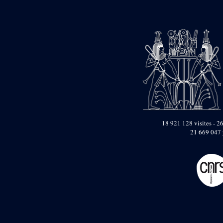
pylône
e
Cour axiale du V
pylône, avant-porte du
e
VI
pylône
e
VI
pylône
e
Cour axiale du VI
pylône
e
Cour nord du VI
pylône
e
Cour sud du VI
pylône
Objets découverts
18 921 128 visites - 26
21 669 047 
Zone Centrale du Temple
Chapelle de
Kamoutef
Chapelle de Philippe
Arrhidée
Portique du
sanctuaire de la barque
« Palais de Maât »