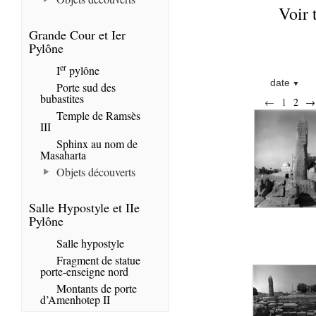
Voir 
Grande Cour et Ier
Pylône
er
I
pylône
date
Porte sud des
bubastites
←
1
2
→
Temple de Ramsès
III
Sphinx au nom de
Masaharta
Objets découverts
Salle Hypostyle et IIe
Pylône
Salle hypostyle
Fragment de statue
porte-enseigne nord
Montants de porte
d’Amenhotep II