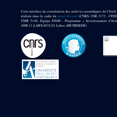
Objets découverts
Cette interface de consultation des archives scientifiques du Cfeetk 
Zone de l'Akhmenou
réalisée dans le cadre du
projet
Karnak
(CNRS, USR 3172 - CFEE
UMR 5140, Équipe ENiM - Programme « Investissement d’Aven
Salle des fêtes «
ANR-11-LABX-0032-01 Labex ARCHIMEDE)
Heret-ib »
Autel de la salle
solaire
Base de statue
Base de statue de
Thoutmosis III
Base et pieds d’un
groupe statuaire
Fragment inférieur
de statue de Thoutmosis
III présentant un autel à
libation
Statue agenouillée
Table d’offrandes de
Thoutmosis III
Objets découverts