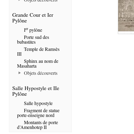
Grande Cour et Ier
Pylône
er
I
pylône
Porte sud des
bubastites
Temple de Ramsès
III
Sphinx au nom de
Masaharta
Objets découverts
Salle Hypostyle et IIe
Pylône
Salle hypostyle
Fragment de statue
porte-enseigne nord
Montants de porte
d’Amenhotep II