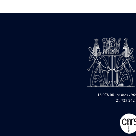
Statue d’un roi
agenouillé présentant
une table d’offrandes de
Séthi II
Statue porte-
enseigne de Séthi II
Statue porte-
enseigne de Séthi II
Stèle de la campagne
nubienne de
Psammétique II
Objets découverts
Zone des Pylônes
Centraux
e
III
pylône
18 978 081 visites - 965
21 723 242 
« Porte » de Ramsès
IX
e
IV
pylône
e
Cour nord du IV
pylône
e
Cour sud du IV