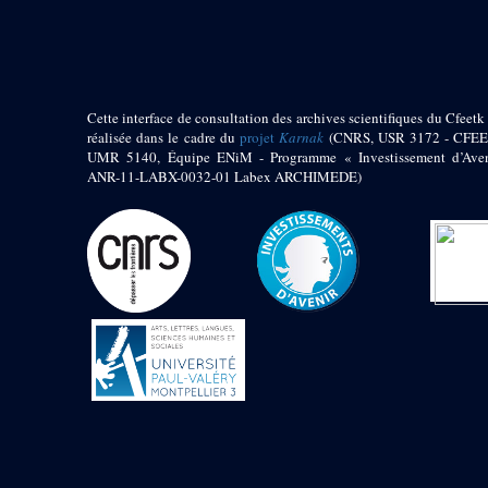
pylône
e
Cour axiale du V
pylône, avant-porte du
e
VI
pylône
e
VI
pylône
e
Cour axiale du VI
Cette interface de consultation des archives scientifiques du Cfeetk 
pylône
réalisée dans le cadre du
projet
Karnak
(CNRS, USR 3172 - CFEE
UMR 5140, Équipe ENiM - Programme « Investissement d’Aven
e
Cour nord du VI
ANR-11-LABX-0032-01 Labex ARCHIMEDE)
pylône
e
Cour sud du VI
pylône
Objets découverts
Zone Centrale du Temple
Chapelle de
Kamoutef
Chapelle de Philippe
Arrhidée
Portique du
sanctuaire de la barque
« Palais de Maât »