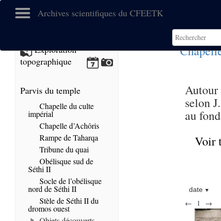
Archives scientifiques du CFEETK
Chapell
Exploration
topographique
Autour 
Parvis du temple
selon J
Chapelle du culte
au fond
impérial
Chapelle d’Achôris
Rampe de Taharqa
Voir 
Tribune du quai
Obélisque sud de
Séthi II
Socle de l’obélisque
nord de Séthi II
date
Stèle de Séthi II du
←
1
→
dromos ouest
Objets découverts