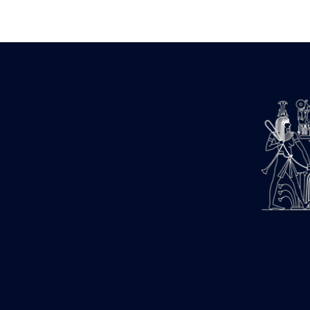
Zone des Pylônes Centraux
e
III
pylône
« Porte » de Ramsès IX
e
IV
pylône
e
Cour nord du IV
pylône
e
Cour sud du IV
pylône
e
Cour axiale du V
pylône, avant-
e
porte du VI
pylône
e
VI
pylône
e
Cour axiale du VI
pylône
e
Cour nord du VI
pylône
e
Cour sud du VI
pylône
Objets découverts
Zone Centrale du Temple
Chapelle de Kamoutef
Chapelle de Philippe Arrhidée
Portique du sanctuaire de la