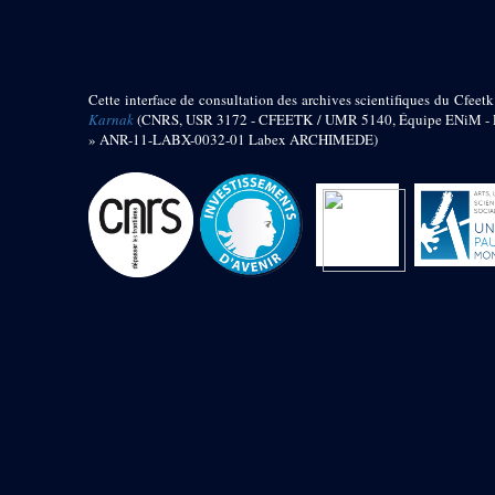
barque
« Palais de Maât »
Objets découverts
Cette interface de consultation des archives scientifiques du Cfeetk
Zone de l'Akhmenou
Karnak
(CNRS, USR 3172 - CFEETK / UMR 5140, Équipe ENiM - Pr
» ANR-11-LABX-0032-01 Labex ARCHIMEDE)
Salle des fêtes « Heret-ib »
Autel de la salle solaire
Base de statue
Base de statue de Thoutmosis III
Base et pieds d’un groupe
statuaire
Fragment inférieur de statue de
Thoutmosis III présentant un autel à
libation
Statue agenouillée
Table d’offrandes de Thoutmosis
III
Objets découverts
Mur extérieur de Thoutmosis III