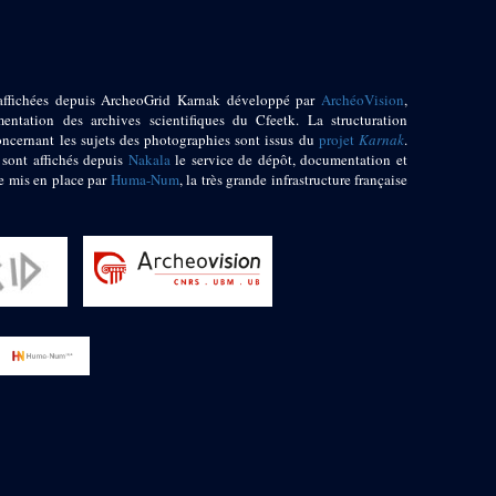
affichées depuis ArcheoGrid Karnak développé par
ArchéoVision
,
entation des archives scientifiques du Cfeetk. La structuration
oncernant les sujets des photographies sont issus du
projet
Karnak
.
 sont affichés depuis
Nakala
le service de dépôt, documentation et
e mis en place par
Huma-Num
, la très grande infrastructure française