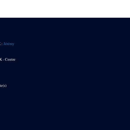
K :
Jérémy
K - Centre
te(s)