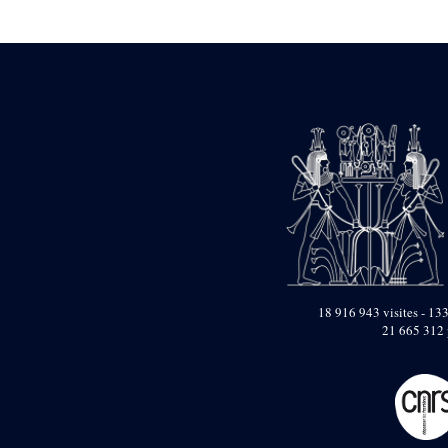
Statue d’un roi
agenouillé présentant
une table d’offrandes de
Séthi II
Statue porte-
enseigne de Séthi II
Statue porte-
enseigne de Séthi II
Stèle de la campagne
nubienne de
Psammétique II
Objets découverts
Zone des Pylônes
Centraux
e
III
pylône
18 916 943 visites - 133
21 665 312 
« Porte » de Ramsès
IX
e
IV
pylône
e
Cour nord du IV
pylône
e
Cour sud du IV