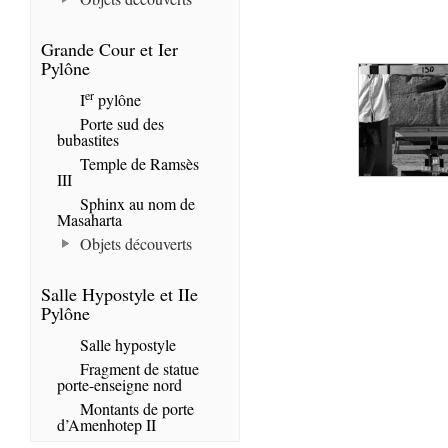
Grande Cour et Ier
Pylône
er
I
pylône
Porte sud des
bubastites
Temple de Ramsès
III
Sphinx au nom de
Masaharta
Objets découverts
Salle Hypostyle et IIe
Pylône
Salle hypostyle
Fragment de statue
porte-enseigne nord
Montants de porte
d’Amenhotep II