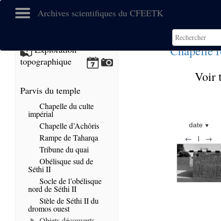
Archives scientifiques du CFEETK
Chapelle 
Exploration
topographique
Voir 
Parvis du temple
Chapelle du culte
impérial
Chapelle d’Achôris
date
Rampe de Taharqa
←
1
→
Tribune du quai
Obélisque sud de
Séthi II
Socle de l’obélisque
nord de Séthi II
Stèle de Séthi II du
dromos ouest
Objets découverts