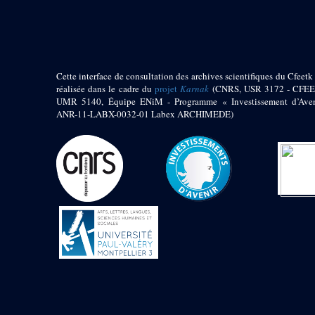
pylône
e
Cour axiale du V
pylône, avant-porte du
e
VI
pylône
e
VI
pylône
e
Cour axiale du VI
Cette interface de consultation des archives scientifiques du Cfeetk 
pylône
réalisée dans le cadre du
projet
Karnak
(CNRS, USR 3172 - CFEE
UMR 5140, Équipe ENiM - Programme « Investissement d’Aven
e
Cour nord du VI
ANR-11-LABX-0032-01 Labex ARCHIMEDE)
pylône
e
Cour sud du VI
pylône
Objets découverts
Zone Centrale du Temple
Chapelle de
Kamoutef
Chapelle de Philippe
Arrhidée
Portique du
sanctuaire de la barque
« Palais de Maât »