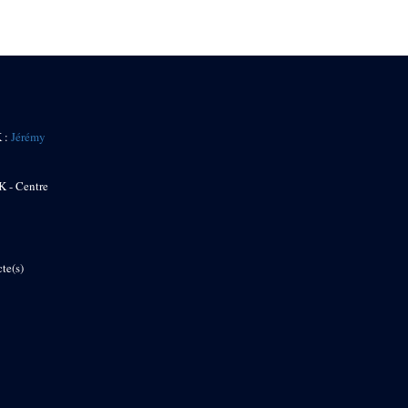
K :
Jérémy
K - Centre
te(s)