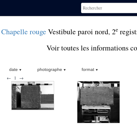
e
Chapelle rouge
Vestibule paroi nord
,
2
regist
Voir toutes les informations 
date
photographe
format
←
1
→