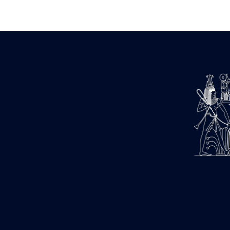
Zone des Pylônes Centraux
e
III
pylône
« Porte » de Ramsès IX
e
IV
pylône
e
Cour nord du IV
pylône
e
Cour sud du IV
pylône
e
Cour axiale du V
pylône, avant-
e
porte du VI
pylône
e
VI
pylône
e
Cour axiale du VI
pylône
e
Cour nord du VI
pylône
e
Cour sud du VI
pylône
Objets découverts
Zone Centrale du Temple
Chapelle de Kamoutef
Chapelle de Philippe Arrhidée
Portique du sanctuaire de la