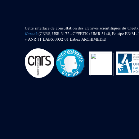
barque
« Palais de Maât »
Objets découverts
Cette interface de consultation des archives scientifiques du Cfeetk
Zone de l'Akhmenou
Karnak
(CNRS, USR 3172 - CFEETK / UMR 5140, Équipe ENiM - Pr
» ANR-11-LABX-0032-01 Labex ARCHIMEDE)
Salle des fêtes « Heret-ib »
Autel de la salle solaire
Base de statue
Base de statue de Thoutmosis III
Base et pieds d’un groupe
statuaire
Fragment inférieur de statue de
Thoutmosis III présentant un autel à
libation
Statue agenouillée
Table d’offrandes de Thoutmosis
III
Objets découverts
Mur extérieur de Thoutmosis III