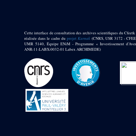
pylône
e
Cour axiale du V
pylône, avant-porte du
e
VI
pylône
e
VI
pylône
e
Cour axiale du VI
Cette interface de consultation des archives scientifiques du Cfeetk 
pylône
réalisée dans le cadre du
projet
Karnak
(CNRS, USR 3172 - CFEE
UMR 5140, Équipe ENiM - Programme « Investissement d’Aven
e
Cour nord du VI
ANR-11-LABX-0032-01 Labex ARCHIMEDE)
pylône
e
Cour sud du VI
pylône
Objets découverts
Zone Centrale du Temple
Chapelle de
Kamoutef
Chapelle de Philippe
Arrhidée
Portique du
sanctuaire de la barque
« Palais de Maât »