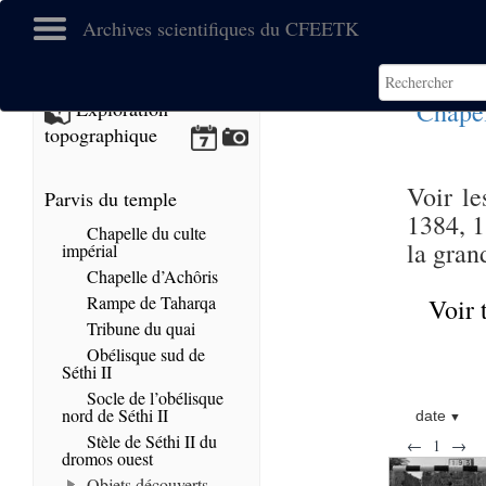
Archives scientifiques du CFEETK
Chapel
Exploration
topographique
Voir le
Parvis du temple
1384, 1
Chapelle du culte
la gran
impérial
Chapelle d’Achôris
Rampe de Taharqa
Voir 
Tribune du quai
Obélisque sud de
Séthi II
Socle de l’obélisque
nord de Séthi II
date
Stèle de Séthi II du
←
1
→
dromos ouest
Objets découverts