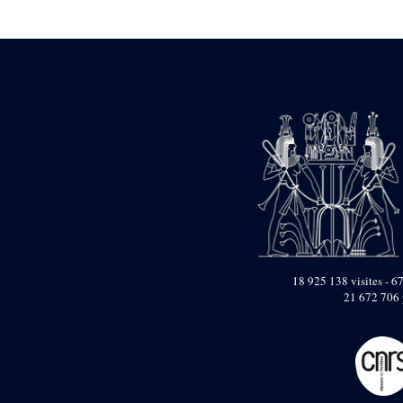
Statue d’un roi
agenouillé présentant
une table d’offrandes de
Séthi II
Statue porte-
enseigne de Séthi II
Statue porte-
enseigne de Séthi II
Stèle de la campagne
nubienne de
Psammétique II
Objets découverts
Zone des Pylônes
Centraux
e
III
pylône
18 925 138 visites - 67
21 672 706 
« Porte » de Ramsès
IX
e
IV
pylône
e
Cour nord du IV
pylône
e
Cour sud du IV