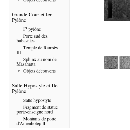
Grande Cour et Ier
Pylône
er
I
pylône
Porte sud des
bubastites
Temple de Ramsès
III
Sphinx au nom de
Masaharta
Objets découverts
Salle Hypostyle et IIe
Pylône
Salle hypostyle
Fragment de statue
porte-enseigne nord
Montants de porte
d’Amenhotep II