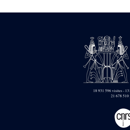
Statue d’un roi
agenouillé présentant
une table d’offrandes de
Séthi II
Statue porte-
enseigne de Séthi II
Statue porte-
enseigne de Séthi II
Stèle de la campagne
nubienne de
Psammétique II
Objets découverts
Zone des Pylônes
Centraux
e
III
pylône
18 931 596 visites - 131
21 678 510 
« Porte » de Ramsès
IX
e
IV
pylône
e
Cour nord du IV
pylône
e
Cour sud du IV