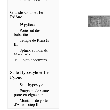
Grande Cour et Ier
Pylône
er
I
pylône
Porte sud des
bubastites
Temple de Ramsès
III
Sphinx au nom de
Masaharta
Objets découverts
Salle Hypostyle et IIe
Pylône
Salle hypostyle
Fragment de statue
porte-enseigne nord
Montants de porte
d’Amenhotep II