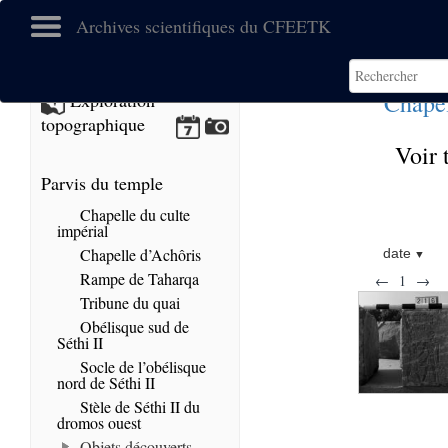
Archives scientifiques du CFEETK
Chapel
Exploration
topographique
Voir 
Parvis du temple
Chapelle du culte
impérial
Chapelle d’Achôris
date
Rampe de Taharqa
←
1
→
Tribune du quai
Obélisque sud de
Séthi II
Socle de l’obélisque
nord de Séthi II
Stèle de Séthi II du
dromos ouest
Objets découverts