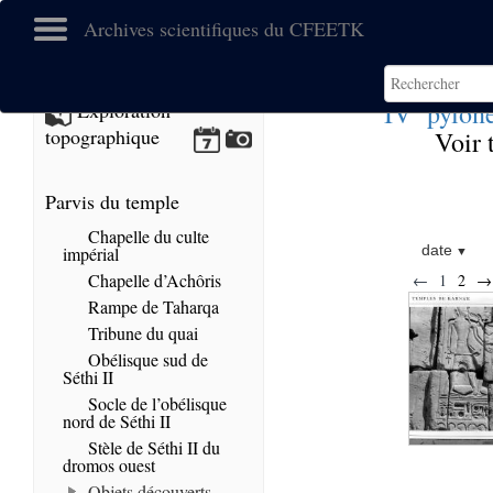
Archives scientifiques du CFEETK
e
IV
pylôn
Exploration
topographique
Voir 
Parvis du temple
Chapelle du culte
date
impérial
Chapelle d’Achôris
←
1
2
→
Rampe de Taharqa
Tribune du quai
Obélisque sud de
Séthi II
Socle de l’obélisque
nord de Séthi II
Stèle de Séthi II du
dromos ouest
Objets découverts