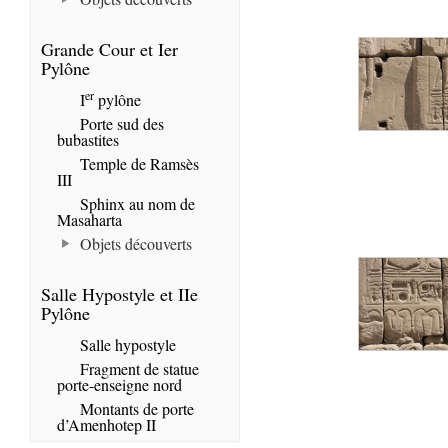
Grande Cour et Ier
Pylône
er
I
pylône
Porte sud des
bubastites
Temple de Ramsès
III
Sphinx au nom de
Masaharta
Objets découverts
Salle Hypostyle et IIe
Pylône
Salle hypostyle
Fragment de statue
porte-enseigne nord
Montants de porte
d’Amenhotep II