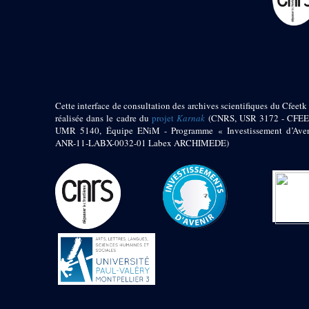
pylône
e
Cour axiale du V
pylône, avant-porte du
e
VI
pylône
e
VI
pylône
e
Cour axiale du VI
pylône
e
Cour nord du VI
Cette interface de consultation des archives scientifiques du Cfeetk 
pylône
réalisée dans le cadre du
projet
Karnak
(CNRS, USR 3172 - CFEE
e
Cour sud du VI
UMR 5140, Équipe ENiM - Programme « Investissement d’Aven
pylône
ANR-11-LABX-0032-01 Labex ARCHIMEDE)
Objets découverts
Zone Centrale du Temple
Chapelle de
Kamoutef
Chapelle de Philippe
Arrhidée
Portique du
sanctuaire de la barque
« Palais de Maât »