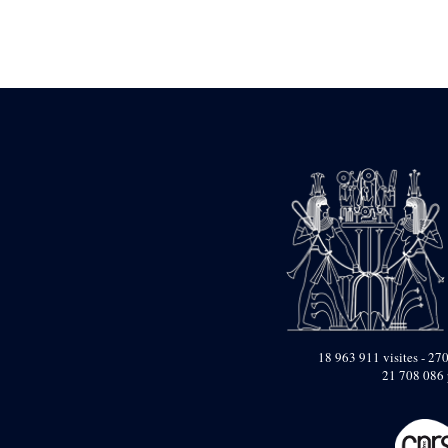
Statue d’un roi
agenouillé présentant
une table d’offrandes de
Séthi II
Statue porte-
enseigne de Séthi II
Statue porte-
enseigne de Séthi II
Stèle de la campagne
nubienne de
Psammétique II
Objets découverts
Zone des Pylônes
Centraux
e
III
pylône
« Porte » de Ramsès
IX
18 963 911 visites - 270
e
IV
pylône
21 708 086 
e
Cour nord du IV
pylône
e
Cour sud du IV