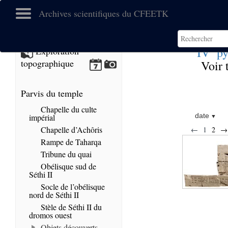
Archives scientifiques du CFEETK
e
IV
py
Exploration
topographique
Voir 
Parvis du temple
Chapelle du culte
date
impérial
Chapelle d’Achôris
←
1
2
→
Rampe de Taharqa
Tribune du quai
Obélisque sud de
Séthi II
Socle de l’obélisque
nord de Séthi II
Stèle de Séthi II du
dromos ouest
Objets découverts