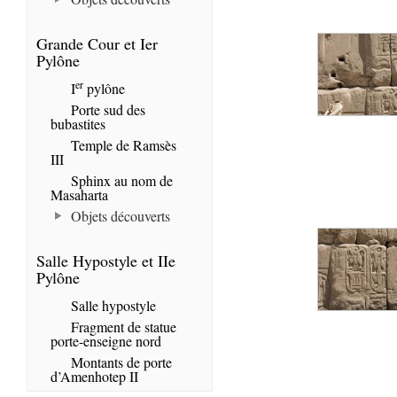
Grande Cour et Ier
Pylône
er
I
pylône
Porte sud des
bubastites
Temple de Ramsès
III
Sphinx au nom de
Masaharta
Objets découverts
Salle Hypostyle et IIe
Pylône
Salle hypostyle
Fragment de statue
porte-enseigne nord
Montants de porte
d’Amenhotep II