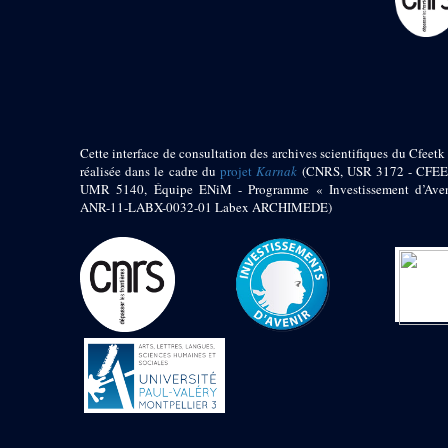
pylône
e
Cour axiale du V
pylône, avant-porte du
e
VI
pylône
e
VI
pylône
e
Cour axiale du VI
pylône
e
Cour nord du VI
Cette interface de consultation des archives scientifiques du Cfeetk 
pylône
réalisée dans le cadre du
projet
Karnak
(CNRS, USR 3172 - CFEE
e
Cour sud du VI
UMR 5140, Équipe ENiM - Programme « Investissement d’Aven
pylône
ANR-11-LABX-0032-01 Labex ARCHIMEDE)
Objets découverts
Zone Centrale du Temple
Chapelle de
Kamoutef
Chapelle de Philippe
Arrhidée
Portique du
sanctuaire de la barque
« Palais de Maât »