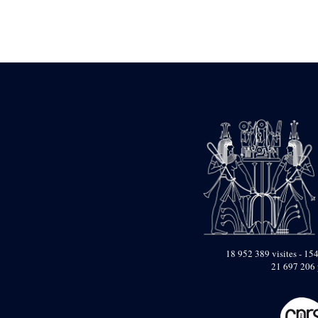
Statue d’un roi
agenouillé présentant
une table d’offrandes de
Séthi II
Statue porte-
enseigne de Séthi II
Statue porte-
enseigne de Séthi II
Stèle de la campagne
nubienne de
Psammétique II
Objets découverts
Zone des Pylônes
Centraux
e
III
pylône
« Porte » de Ramsès
IX
18 952 389 visites - 154
e
IV
pylône
21 697 206 
e
Cour nord du IV
pylône
e
Cour sud du IV