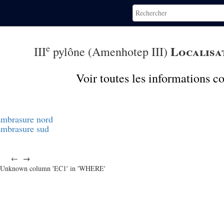
e
Localisa
III
pylône (Amenhotep III)
Voir toutes les informations 
mbrasure nord
mbrasure sud
←
→
Unknown column 'EC1' in 'WHERE'