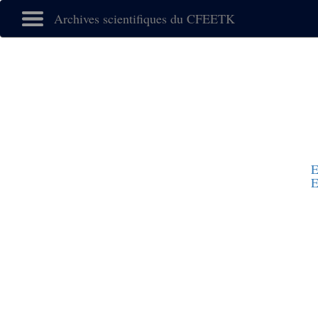
Archives scientifiques du CFEETK
E
E