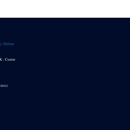
K :
Jérémy
K - Centre
te(s)