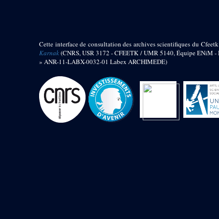
barque
« Palais de Maât »
Objets découverts
Cette interface de consultation des archives scientifiques du Cfeetk
Zone de l'Akhmenou
Karnak
(CNRS, USR 3172 - CFEETK / UMR 5140, Équipe ENiM - Pr
» ANR-11-LABX-0032-01 Labex ARCHIMEDE)
Salle des fêtes « Heret-ib »
Autel de la salle solaire
Base de statue
Base de statue de Thoutmosis III
Base et pieds d’un groupe
statuaire
Fragment inférieur de statue de
Thoutmosis III présentant un autel à
libation
Statue agenouillée
Table d’offrandes de Thoutmosis
III
Objets découverts
Mur extérieur de Thoutmosis III