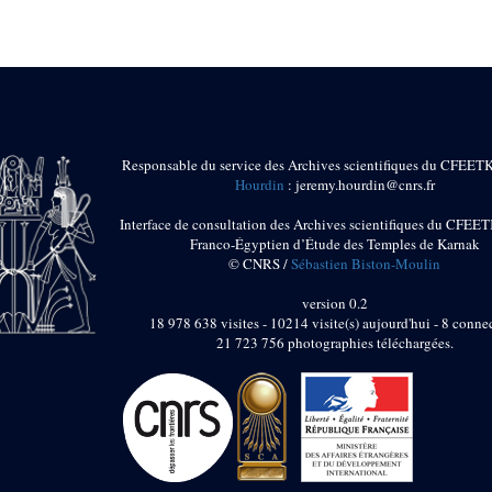
Responsable du service des Archives scientifiques du CFEET
Hourdin
: jeremy.hourdin@cnrs.fr
Interface de consultation des Archives scientifiques du CFEET
Franco-Égyptien d’Étude des Temples de Karnak
© CNRS /
Sébastien Biston-Moulin
version 0.2
18 978 638 visites - 10214 visite(s) aujourd'hui - 8 connec
21 723 756 photographies téléchargées.