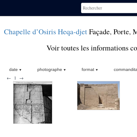
Chapelle d’Osiris Heqa-djet
Façade
,
Porte
,
M
Voir toutes les informations 
date
photographe
format
commandita
←
1
→