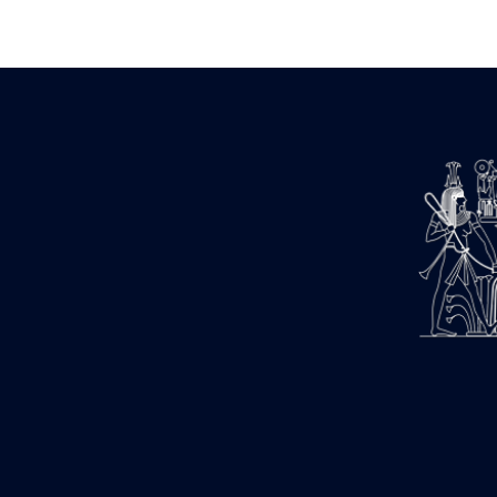
Zone des Pylônes Centraux
e
III
pylône
« Porte » de Ramsès IX
e
IV
pylône
e
Cour nord du IV
pylône
e
Cour sud du IV
pylône
e
Cour axiale du V
pylône, avant-
e
porte du VI
pylône
e
VI
pylône
e
Cour axiale du VI
pylône
e
Cour nord du VI
pylône
e
Cour sud du VI
pylône
Objets découverts
Zone Centrale du Temple
Chapelle de Kamoutef
Chapelle de Philippe Arrhidée
Portique du sanctuaire de la