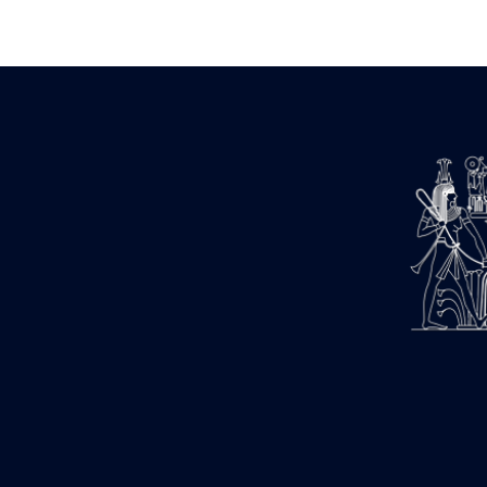
Zone des Pylônes Centraux
e
III
pylône
« Porte » de Ramsès IX
e
IV
pylône
e
Cour nord du IV
pylône
e
Cour sud du IV
pylône
e
Cour axiale du V
pylône, avant-
e
porte du VI
pylône
e
VI
pylône
e
Cour axiale du VI
pylône
e
Cour nord du VI
pylône
e
Cour sud du VI
pylône
Objets découverts
Zone Centrale du Temple
Chapelle de Kamoutef
Chapelle de Philippe Arrhidée
Portique du sanctuaire de la