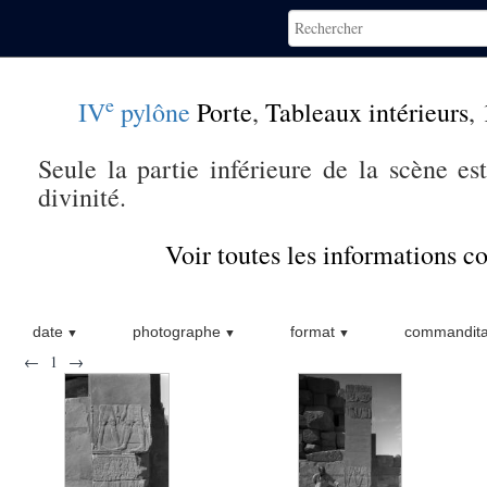
e
IV
pylône
Porte
,
Tableaux intérieurs
,
Seule la partie inférieure de la scène es
divinité.
Voir toutes les informations 
date
photographe
format
commandita
←
1
→