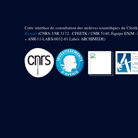
barque
« Palais de Maât »
Objets découverts
Cette interface de consultation des archives scientifiques du Cfeetk
Zone de l'Akhmenou
Karnak
(CNRS, USR 3172 - CFEETK / UMR 5140, Équipe ENiM - Pr
» ANR-11-LABX-0032-01 Labex ARCHIMEDE)
Salle des fêtes « Heret-ib »
Autel de la salle solaire
Base de statue
Base de statue de Thoutmosis III
Base et pieds d’un groupe
statuaire
Fragment inférieur de statue de
Thoutmosis III présentant un autel à
libation
Statue agenouillée
Table d’offrandes de Thoutmosis
III
Objets découverts
Mur extérieur de Thoutmosis III