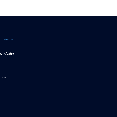
K :
Jérémy
K - Centre
te(s)