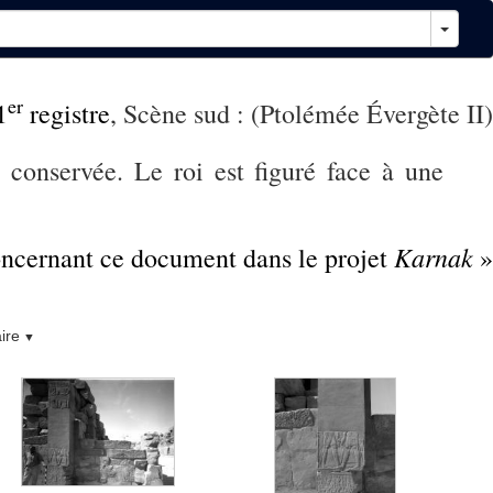
er
1
registre
, Scène sud : (Ptolémée Évergète II)
t conservée. Le roi est figuré face à une
Karnak
concernant ce document dans le projet
»
ire