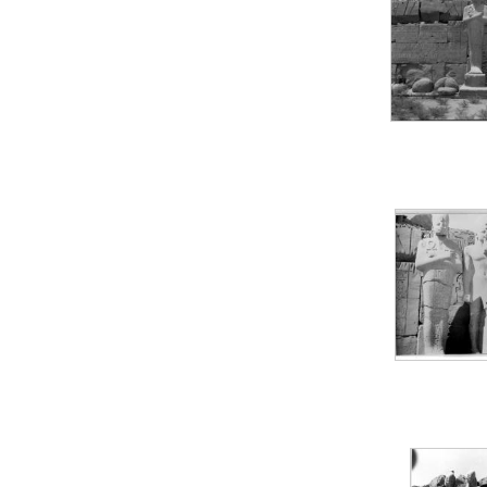
Statue d’un roi
agenouillé présentant
une table d’offrandes de
Séthi II
Statue porte-
enseigne de Séthi II
Statue porte-
enseigne de Séthi II
Stèle de la campagne
nubienne de
Psammétique II
Objets découverts
Zone des Pylônes
Centraux
e
III
pylône
« Porte » de Ramsès
IX
e
IV
pylône
e
Cour nord du IV
pylône
e
Cour sud du IV