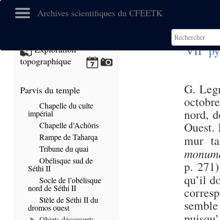
Archives scientifiques du CFEETK
e
VII
py
Exploration
topographique
G. Legr
Parvis du temple
octobre
Chapelle du culte
nord, d
impérial
Ouest. 
Chapelle d’Achôris
Rampe de Taharqa
mur ta
Tribune du quai
monumen
Obélisque sud de
p. 271
Séthi II
qu’il 
Socle de l’obélisque
nord de Séthi II
corres
Stèle de Séthi II du
semble 
dromos ouest
puisqu’
Objets découverts