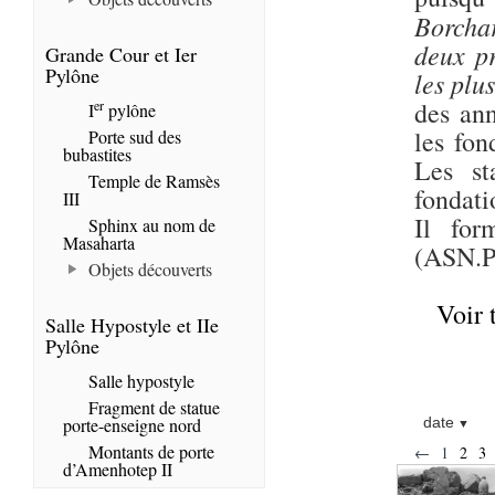
Borchar
deux pr
Grande Cour et Ier
Pylône
les plu
des ann
er
I
pylône
les fon
Porte sud des
bubastites
Les st
Temple de Ramsès
fondati
III
Il for
Sphinx au nom de
Masaharta
(ASN.P
Objets découverts
Voir 
Salle Hypostyle et IIe
Pylône
Salle hypostyle
Fragment de statue
porte-enseigne nord
date
Montants de porte
←
1
2
3
d’Amenhotep II