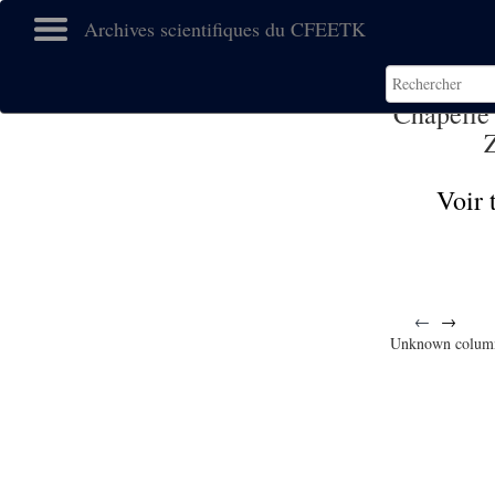
Archives scientifiques du CFEETK
Chapelle
Voir 
←
→
Unknown colum