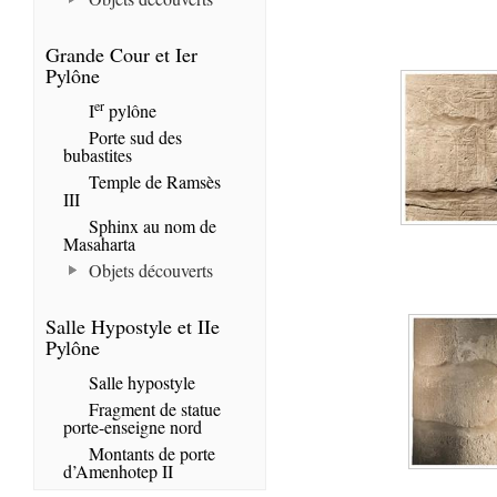
Grande Cour et Ier
Pylône
er
I
pylône
Porte sud des
bubastites
Temple de Ramsès
III
Sphinx au nom de
Masaharta
Objets découverts
Salle Hypostyle et IIe
Pylône
Salle hypostyle
Fragment de statue
porte-enseigne nord
Montants de porte
d’Amenhotep II