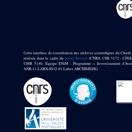
pylône
e
Cour axiale du V
pylône, avant-porte du
e
VI
pylône
e
VI
pylône
e
Cour axiale du VI
pylône
e
Cour nord du VI
pylône
Cette interface de consultation des archives scientifiques du Cfeetk 
e
Cour sud du VI
réalisée dans le cadre du
projet
Karnak
(CNRS, USR 3172 - CFEE
pylône
UMR 5140, Équipe ENiM - Programme « Investissement d’Aven
Objets découverts
ANR-11-LABX-0032-01 Labex ARCHIMEDE)
Zone Centrale du Temple
Chapelle de
Kamoutef
Chapelle de Philippe
Arrhidée
Portique du
sanctuaire de la barque
« Palais de Maât »