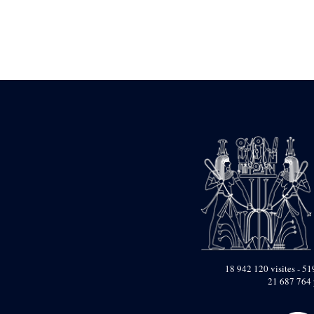
Statue d’un roi
agenouillé présentant
une table d’offrandes de
Séthi II
Statue porte-
enseigne de Séthi II
Statue porte-
enseigne de Séthi II
Stèle de la campagne
nubienne de
Psammétique II
Objets découverts
Zone des Pylônes
Centraux
e
III
pylône
« Porte » de Ramsès
IX
e
IV
pylône
18 942 120 visites - 519
e
Cour nord du IV
21 687 764 
pylône
e
Cour sud du IV