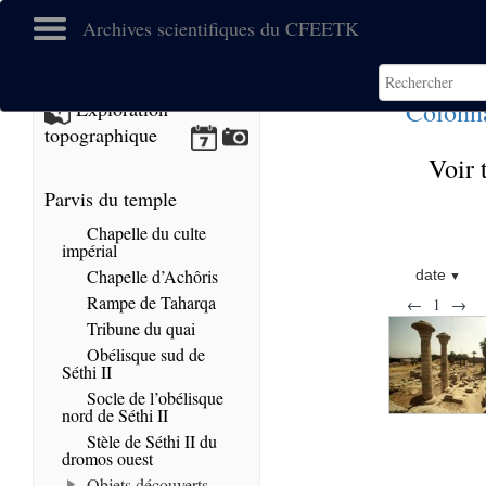
Archives scientifiques du CFEETK
Colonna
Exploration
topographique
Voir 
Parvis du temple
Chapelle du culte
impérial
Chapelle d’Achôris
date
Rampe de Taharqa
←
1
→
Tribune du quai
Obélisque sud de
Séthi II
Socle de l’obélisque
nord de Séthi II
Stèle de Séthi II du
dromos ouest
Objets découverts