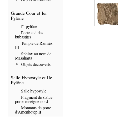
Grande Cour et Ier
Pylône
er
I
pylône
Porte sud des
bubastites
Temple de Ramsès
III
Sphinx au nom de
Masaharta
Objets découverts
Salle Hypostyle et IIe
Pylône
Salle hypostyle
Fragment de statue
porte-enseigne nord
Montants de porte
d’Amenhotep II