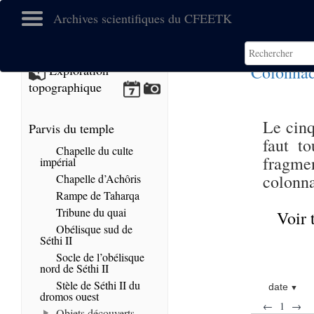
Archives scientifiques du CFEETK
Colonnad
Exploration
topographique
Le cinq
Parvis du temple
faut t
Chapelle du culte
fragme
impérial
colonna
Chapelle d’Achôris
Rampe de Taharqa
Tribune du quai
Voir 
Obélisque sud de
Séthi II
Socle de l’obélisque
nord de Séthi II
Stèle de Séthi II du
date
dromos ouest
←
1
→
Objets découverts