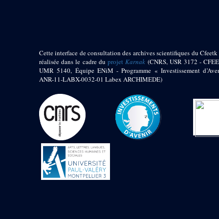
pylône
e
Cour axiale du V
pylône, avant-porte du
e
VI
pylône
e
VI
pylône
e
Cour axiale du VI
Cette interface de consultation des archives scientifiques du Cfeetk 
pylône
réalisée dans le cadre du
projet
Karnak
(CNRS, USR 3172 - CFEE
UMR 5140, Équipe ENiM - Programme « Investissement d’Aven
e
Cour nord du VI
ANR-11-LABX-0032-01 Labex ARCHIMEDE)
pylône
e
Cour sud du VI
pylône
Objets découverts
Zone Centrale du Temple
Chapelle de
Kamoutef
Chapelle de Philippe
Arrhidée
Portique du
sanctuaire de la barque
« Palais de Maât »