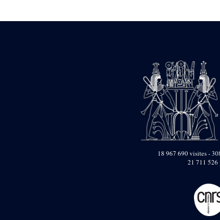
Statue d’un roi
agenouillé présentant
une table d’offrandes de
Séthi II
Statue porte-
enseigne de Séthi II
Statue porte-
enseigne de Séthi II
Stèle de la campagne
nubienne de
Psammétique II
Objets découverts
Zone des Pylônes
Centraux
e
III
pylône
18 967 690 visites - 308
21 711 526 
« Porte » de Ramsès
IX
e
IV
pylône
e
Cour nord du IV
pylône
e
Cour sud du IV