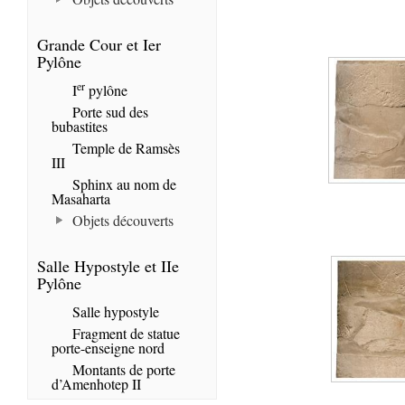
Grande Cour et Ier
Pylône
er
I
pylône
Porte sud des
bubastites
Temple de Ramsès
III
Sphinx au nom de
Masaharta
Objets découverts
Salle Hypostyle et IIe
Pylône
Salle hypostyle
Fragment de statue
porte-enseigne nord
Montants de porte
d’Amenhotep II