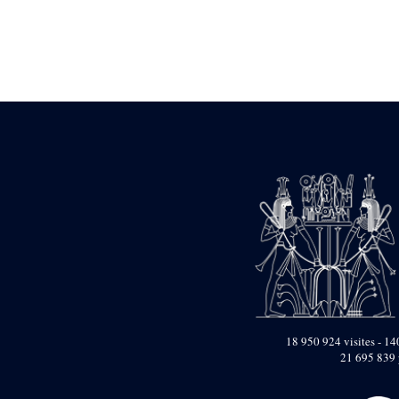
Statue d’un roi
agenouillé présentant
une table d’offrandes de
Séthi II
Statue porte-
enseigne de Séthi II
Statue porte-
enseigne de Séthi II
Stèle de la campagne
nubienne de
Psammétique II
Objets découverts
Zone des Pylônes
Centraux
e
III
pylône
« Porte » de Ramsès
IX
e
IV
pylône
18 950 924 visites - 140
e
Cour nord du IV
21 695 839 
pylône
e
Cour sud du IV