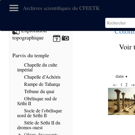
Archives scientifiques du CFEETK
Colonn
Exploration
topographique
Voir 
Parvis du temple
Chapelle du culte
impérial
Chapelle d’Achôris
date
Rampe de Taharqa
←
1
2
→
Tribune du quai
Obélisque sud de
Séthi II
Socle de l’obélisque
nord de Séthi II
Stèle de Séthi II du
dromos ouest
Objets découverts