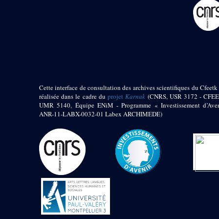
pylône
e
Cour axiale du V
pylône, avant-porte du
e
VI
pylône
e
VI
pylône
e
Cour axiale du VI
pylône
e
Cour nord du VI
pylône
Cette interface de consultation des archives scientifiques du Cfeetk 
e
Cour sud du VI
réalisée dans le cadre du
projet
Karnak
(CNRS, USR 3172 - CFEE
pylône
UMR 5140, Équipe ENiM - Programme « Investissement d’Aven
Objets découverts
ANR-11-LABX-0032-01 Labex ARCHIMEDE)
Zone Centrale du Temple
Chapelle de
Kamoutef
Chapelle de Philippe
Arrhidée
Portique du
sanctuaire de la barque
« Palais de Maât »