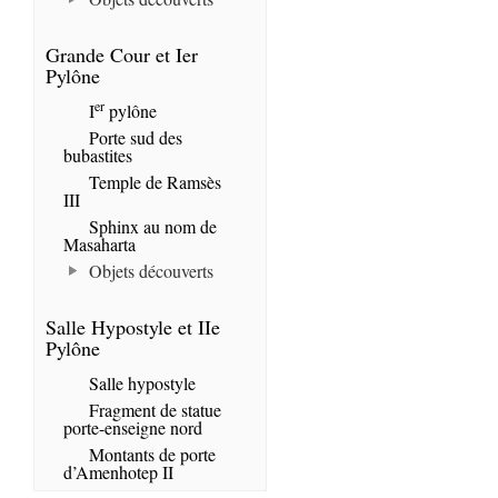
Grande Cour et Ier
Pylône
er
I
pylône
Porte sud des
bubastites
Temple de Ramsès
III
Sphinx au nom de
Masaharta
Objets découverts
Salle Hypostyle et IIe
Pylône
Salle hypostyle
Fragment de statue
porte-enseigne nord
Montants de porte
d’Amenhotep II