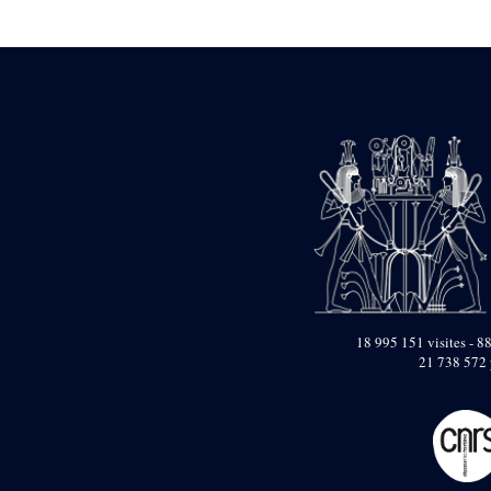
Statue d’un roi
agenouillé présentant
une table d’offrandes de
Séthi II
Statue porte-
enseigne de Séthi II
Statue porte-
enseigne de Séthi II
Stèle de la campagne
nubienne de
Psammétique II
Objets découverts
Zone des Pylônes
Centraux
e
III
pylône
18 995 151 visites - 88
21 738 572 
« Porte » de Ramsès
IX
e
IV
pylône
e
Cour nord du IV
pylône
e
Cour sud du IV