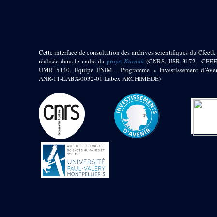
pylône
e
Cour axiale du V
pylône, avant-porte du
e
VI
pylône
e
VI
pylône
e
Cour axiale du VI
Cette interface de consultation des archives scientifiques du Cfeetk 
pylône
réalisée dans le cadre du
projet
Karnak
(CNRS, USR 3172 - CFEE
UMR 5140, Équipe ENiM - Programme « Investissement d’Aven
e
Cour nord du VI
ANR-11-LABX-0032-01 Labex ARCHIMEDE)
pylône
e
Cour sud du VI
pylône
Objets découverts
Zone Centrale du Temple
Chapelle de
Kamoutef
Chapelle de Philippe
Arrhidée
Portique du
sanctuaire de la barque
« Palais de Maât »