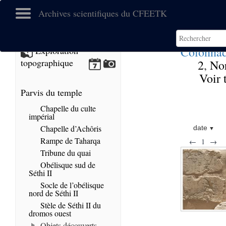
Archives scientifiques du CFEETK
Colonnad
Exploration
topographique
2
,
No
Voir 
Parvis du temple
Chapelle du culte
impérial
Chapelle d’Achôris
date
Rampe de Taharqa
←
1
→
Tribune du quai
Obélisque sud de
Séthi II
Socle de l’obélisque
nord de Séthi II
Stèle de Séthi II du
dromos ouest
Objets découverts