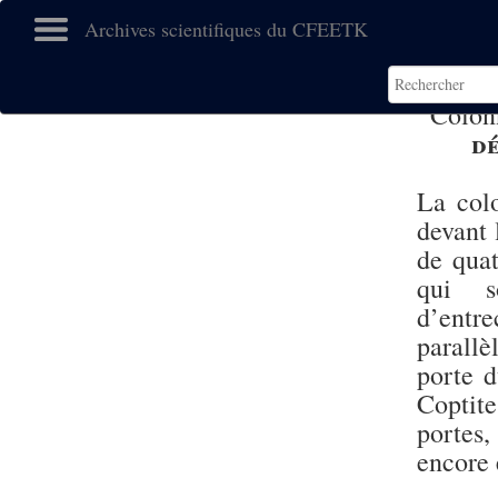
Archives scientifiques du CFEETK
Colon
d
La col
devant 
de quat
qui s
d’entr
parallè
porte d
Coptit
portes,
encore 