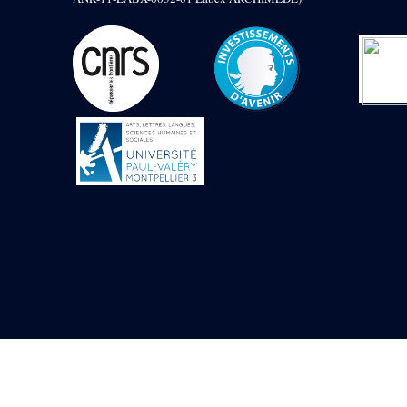
Objets découverts
Zone de l'Akhmenou
Salle des fêtes «
Heret-ib »
Autel de la salle
solaire
Base de statue
Base de statue de
Thoutmosis III
Base et pieds d’un
groupe statuaire
Fragment inférieur
de statue de Thoutmosis
III présentant un autel à
libation
Statue agenouillée
Table d’offrandes de
Thoutmosis III
Objets découverts