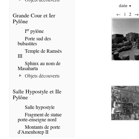
date
←
1
2
→
Grande Cour et Ier
Pylône
er
I
pylône
Porte sud des
bubastites
Temple de Ramsès
III
Sphinx au nom de
Masaharta
Objets découverts
Salle Hypostyle et IIe
Pylône
Salle hypostyle
Fragment de statue
porte-enseigne nord
Montants de porte
d’Amenhotep II