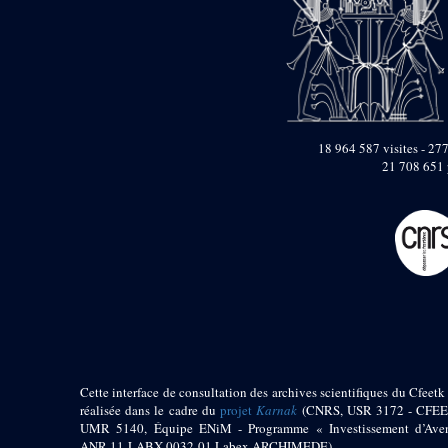
pylône
e
Cour axiale du V
pylône, avant-porte du
e
VI
pylône
e
VI
pylône
e
Cour axiale du VI
pylône
e
Cour nord du VI
18 964 587 visites - 277
pylône
21 708 651 
e
Cour sud du VI
pylône
Objets découverts
Zone Centrale du Temple
Chapelle de
Kamoutef
Chapelle de Philippe
Arrhidée
Portique du
Cette interface de consultation des archives scientifiques du Cfeetk 
sanctuaire de la barque
réalisée dans le cadre du
projet
Karnak
(CNRS, USR 3172 - CFEE
UMR 5140, Équipe ENiM - Programme « Investissement d’Aven
« Palais de Maât »
ANR-11-LABX-0032-01 Labex ARCHIMEDE)