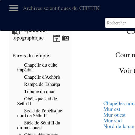
Archives scientifiques du CFEETK
Co
Exploration
topographique
Cour n
Parvis du temple
Chapelle du culte
Voir 
impérial
Chapelle d’Achôris
Rampe de Taharqa
Tribune du quai
Obélisque sud de
Chapelles nor
Séthi II
Mur est
Socle de l’obélisque
Mur ouest
nord de Séthi II
Mur sud
Stèle de Séthi II du
Nord de la co
dromos ouest
Objets découverts