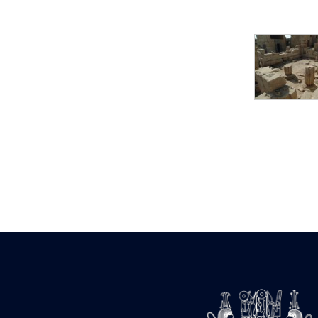
Statue d’un roi
agenouillé présentant
une table d’offrandes de
Séthi II
Statue porte-
enseigne de Séthi II
Statue porte-
enseigne de Séthi II
Stèle de la campagne
nubienne de
Psammétique II
Objets découverts
Zone des Pylônes
Centraux
e
III
pylône
« Porte » de Ramsès
IX
e
IV
pylône
e
Cour nord du IV
pylône
e
Cour sud du IV