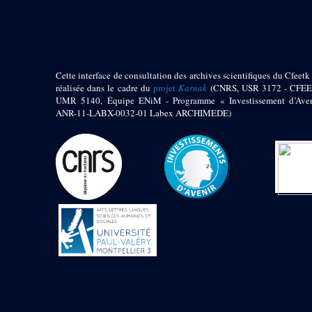
pylône
e
Cour axiale du V
pylône, avant-porte du
e
VI
pylône
e
VI
pylône
e
Cour axiale du VI
Cette interface de consultation des archives scientifiques du Cfeetk 
pylône
réalisée dans le cadre du
projet
Karnak
(CNRS, USR 3172 - CFEE
UMR 5140, Équipe ENiM - Programme « Investissement d’Aven
e
Cour nord du VI
ANR-11-LABX-0032-01 Labex ARCHIMEDE)
pylône
e
Cour sud du VI
pylône
Objets découverts
Zone Centrale du Temple
Chapelle de
Kamoutef
Chapelle de Philippe
Arrhidée
Portique du
sanctuaire de la barque
« Palais de Maât »