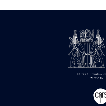
Statue d’un roi
agenouillé présentant
une table d’offrandes de
Séthi II
Statue porte-
enseigne de Séthi II
Statue porte-
enseigne de Séthi II
Stèle de la campagne
nubienne de
Psammétique II
Objets découverts
Zone des Pylônes
Centraux
e
III
pylône
18 993 310 visites - 70
21 736 871 
« Porte » de Ramsès
IX
e
IV
pylône
e
Cour nord du IV
pylône
e
Cour sud du IV