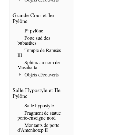
Grande Cour et Ier
Pylône
er
I
pylône
Porte sud des
bubastites
Temple de Ramsès
III
Sphinx au nom de
Masaharta
Objets découverts
Salle Hypostyle et IIe
Pylône
Salle hypostyle
Fragment de statue
porte-enseigne nord
Montants de porte
d’Amenhotep II