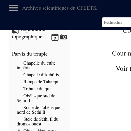
Archives scientifiques du CFEETK
Co
Exploration
topographique
Cour n
Parvis du temple
Chapelle du culte
Voir 
impérial
Chapelle d’Achôris
Rampe de Taharqa
Tribune du quai
Obélisque sud de
Séthi II
Socle de l’obélisque
nord de Séthi II
Stèle de Séthi II du
dromos ouest
Objets découverts