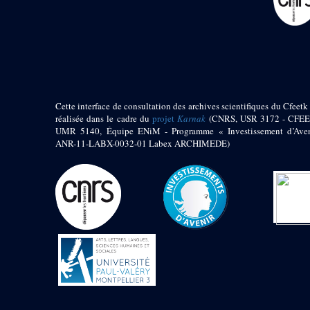
pylône
e
Cour axiale du V
pylône, avant-porte du
e
VI
pylône
e
VI
pylône
e
Cour axiale du VI
pylône
e
Cour nord du VI
Cette interface de consultation des archives scientifiques du Cfeetk 
pylône
réalisée dans le cadre du
projet
Karnak
(CNRS, USR 3172 - CFEE
e
Cour sud du VI
UMR 5140, Équipe ENiM - Programme « Investissement d’Aven
pylône
ANR-11-LABX-0032-01 Labex ARCHIMEDE)
Objets découverts
Zone Centrale du Temple
Chapelle de
Kamoutef
Chapelle de Philippe
Arrhidée
Portique du
sanctuaire de la barque
« Palais de Maât »