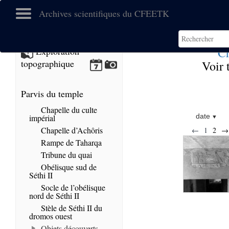
Archives scientifiques du CFEETK
Ch
Exploration
topographique
Voir 
Parvis du temple
Chapelle du culte
date
impérial
Chapelle d’Achôris
←
1
2
→
Rampe de Taharqa
Tribune du quai
Obélisque sud de
Séthi II
Socle de l’obélisque
nord de Séthi II
Stèle de Séthi II du
dromos ouest
Objets découverts