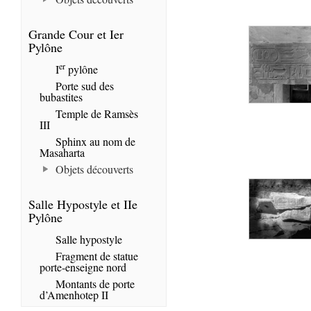
Grande Cour et Ier
Pylône
er
I
pylône
Porte sud des
bubastites
Temple de Ramsès
III
Sphinx au nom de
Masaharta
Objets découverts
Salle Hypostyle et IIe
Pylône
Salle hypostyle
Fragment de statue
porte-enseigne nord
Montants de porte
d’Amenhotep II