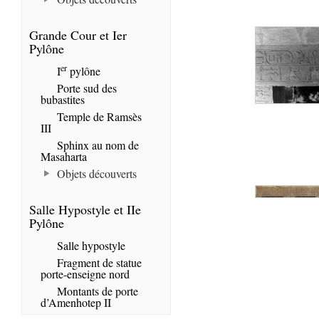
Grande Cour et Ier
Pylône
er
I
pylône
Porte sud des
bubastites
Temple de Ramsès
III
Sphinx au nom de
Masaharta
Objets découverts
Salle Hypostyle et IIe
Pylône
Salle hypostyle
Fragment de statue
porte-enseigne nord
Montants de porte
d’Amenhotep II