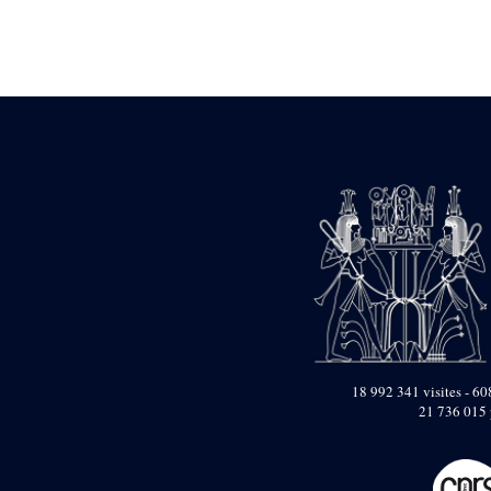
Statue d’un roi
agenouillé présentant
une table d’offrandes de
Séthi II
Statue porte-
enseigne de Séthi II
Statue porte-
enseigne de Séthi II
Stèle de la campagne
nubienne de
Psammétique II
Objets découverts
Zone des Pylônes
Centraux
e
III
pylône
« Porte » de Ramsès
IX
18 992 341 visites - 608
e
IV
pylône
21 736 015 
e
Cour nord du IV
pylône
e
Cour sud du IV