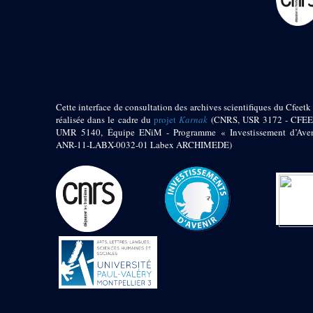
pylône
e
Cour axiale du V
pylône, avant-porte du
e
VI
pylône
e
VI
pylône
e
Cour axiale du VI
pylône
e
Cour nord du VI
Cette interface de consultation des archives scientifiques du Cfeetk 
pylône
réalisée dans le cadre du
projet
Karnak
(CNRS, USR 3172 - CFEE
e
Cour sud du VI
UMR 5140, Équipe ENiM - Programme « Investissement d’Aven
pylône
ANR-11-LABX-0032-01 Labex ARCHIMEDE)
Objets découverts
Zone Centrale du Temple
Chapelle de
Kamoutef
Chapelle de Philippe
Arrhidée
Portique du
sanctuaire de la barque
« Palais de Maât »