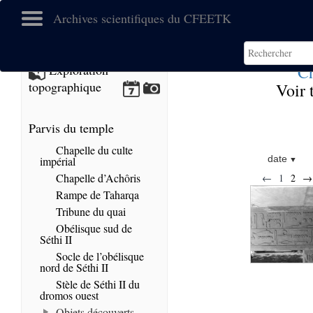
Archives scientifiques du CFEETK
Ch
Exploration
topographique
Voir 
Parvis du temple
Chapelle du culte
date
impérial
Chapelle d’Achôris
←
1
2
→
Rampe de Taharqa
Tribune du quai
Obélisque sud de
Séthi II
Socle de l’obélisque
nord de Séthi II
Stèle de Séthi II du
dromos ouest
Objets découverts