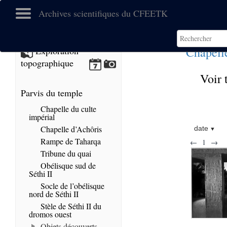
Archives scientifiques du CFEETK
Chapell
Exploration
topographique
Voir 
Parvis du temple
Chapelle du culte
impérial
Chapelle d’Achôris
date
Rampe de Taharqa
←
1
→
Tribune du quai
Obélisque sud de
Séthi II
Socle de l’obélisque
nord de Séthi II
Stèle de Séthi II du
dromos ouest
Objets découverts