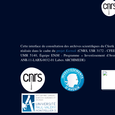
pylône
e
Cour axiale du V
pylône, avant-porte du
e
VI
pylône
e
VI
pylône
e
Cour axiale du VI
pylône
e
Cour nord du VI
pylône
Cette interface de consultation des archives scientifiques du Cfeetk 
e
Cour sud du VI
réalisée dans le cadre du
projet
Karnak
(CNRS, USR 3172 - CFEE
pylône
UMR 5140, Équipe ENiM - Programme « Investissement d’Aven
Objets découverts
ANR-11-LABX-0032-01 Labex ARCHIMEDE)
Zone Centrale du Temple
Chapelle de
Kamoutef
Chapelle de Philippe
Arrhidée
Portique du
sanctuaire de la barque
« Palais de Maât »