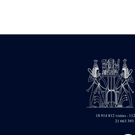
Statue d’un roi
agenouillé présentant
une table d’offrandes de
Séthi II
Statue porte-
enseigne de Séthi II
Statue porte-
enseigne de Séthi II
Stèle de la campagne
nubienne de
Psammétique II
Objets découverts
Zone des Pylônes
Centraux
e
III
pylône
« Porte » de Ramsès
IX
e
IV
pylône
18 914 812 visites - 112
e
Cour nord du IV
21 663 393 
pylône
e
Cour sud du IV