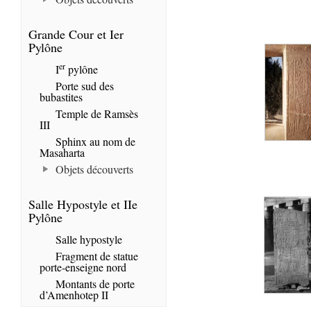
Grande Cour et Ier
Pylône
er
I
pylône
Porte sud des
bubastites
Temple de Ramsès
III
Sphinx au nom de
Masaharta
Objets découverts
Salle Hypostyle et IIe
Pylône
Salle hypostyle
Fragment de statue
porte-enseigne nord
Montants de porte
d’Amenhotep II