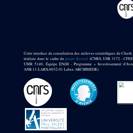
pylône
e
Cour axiale du V
pylône, avant-porte du
e
VI
pylône
e
VI
pylône
e
Cour axiale du VI
pylône
e
Cour nord du VI
pylône
Cette interface de consultation des archives scientifiques du Cfeetk 
e
Cour sud du VI
réalisée dans le cadre du
projet
Karnak
(CNRS, USR 3172 - CFEE
pylône
UMR 5140, Équipe ENiM - Programme « Investissement d’Aven
Objets découverts
ANR-11-LABX-0032-01 Labex ARCHIMEDE)
Zone Centrale du Temple
Chapelle de
Kamoutef
Chapelle de Philippe
Arrhidée
Portique du
sanctuaire de la barque
« Palais de Maât »