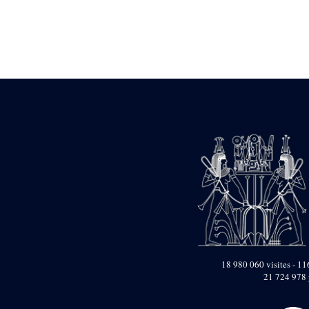
Statue d’un roi
agenouillé présentant
une table d’offrandes de
Séthi II
Statue porte-
enseigne de Séthi II
Statue porte-
enseigne de Séthi II
Stèle de la campagne
nubienne de
Psammétique II
Objets découverts
Zone des Pylônes
Centraux
e
III
pylône
« Porte » de Ramsès
IX
e
IV
pylône
18 980 060 visites - 116
e
Cour nord du IV
21 724 978 
pylône
e
Cour sud du IV