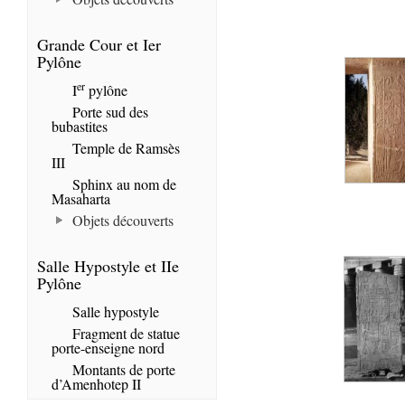
Grande Cour et Ier
Pylône
er
I
pylône
Porte sud des
bubastites
Temple de Ramsès
III
Sphinx au nom de
Masaharta
Objets découverts
Salle Hypostyle et IIe
Pylône
Salle hypostyle
Fragment de statue
porte-enseigne nord
Montants de porte
d’Amenhotep II