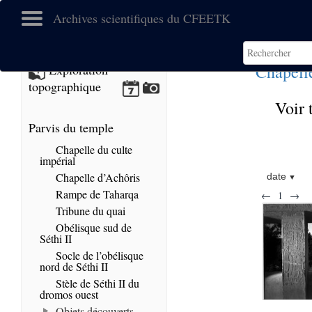
Archives scientifiques du CFEETK
Chapell
Exploration
topographique
Voir 
Parvis du temple
Chapelle du culte
impérial
Chapelle d’Achôris
date
Rampe de Taharqa
←
1
→
Tribune du quai
Obélisque sud de
Séthi II
Socle de l’obélisque
nord de Séthi II
Stèle de Séthi II du
dromos ouest
Objets découverts