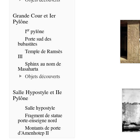
Grande Cour et Ier
Pylône
er
I
pylône
Porte sud des
bubastites
Temple de Ramsès
III
Sphinx au nom de
Masaharta
Objets découverts
Salle Hypostyle et IIe
Pylône
Salle hypostyle
Fragment de statue
porte-enseigne nord
Montants de porte
d’Amenhotep II