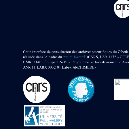
pylône
e
Cour axiale du V
pylône, avant-porte du
e
VI
pylône
e
VI
pylône
e
Cour axiale du VI
pylône
e
Cour nord du VI
pylône
Cette interface de consultation des archives scientifiques du Cfeetk 
e
Cour sud du VI
réalisée dans le cadre du
projet
Karnak
(CNRS, USR 3172 - CFEE
pylône
UMR 5140, Équipe ENiM - Programme « Investissement d’Aven
Objets découverts
ANR-11-LABX-0032-01 Labex ARCHIMEDE)
Zone Centrale du Temple
Chapelle de
Kamoutef
Chapelle de Philippe
Arrhidée
Portique du
sanctuaire de la barque
« Palais de Maât »