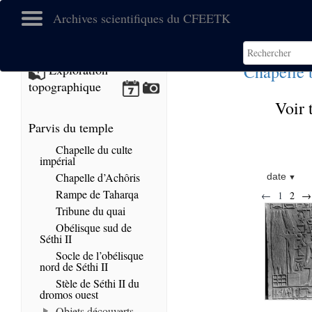
Archives scientifiques du CFEETK
Chapelle 
Exploration
topographique
Voir 
Parvis du temple
Chapelle du culte
impérial
Chapelle d’Achôris
date
Rampe de Taharqa
←
1
2
→
Tribune du quai
Obélisque sud de
Séthi II
Socle de l’obélisque
nord de Séthi II
Stèle de Séthi II du
dromos ouest
Objets découverts