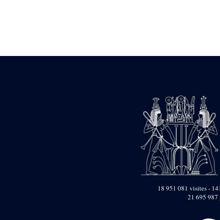
Statue d’un roi
agenouillé présentant
une table d’offrandes de
Séthi II
Statue porte-
enseigne de Séthi II
Statue porte-
enseigne de Séthi II
Stèle de la campagne
nubienne de
Psammétique II
Objets découverts
Zone des Pylônes
Centraux
e
III
pylône
« Porte » de Ramsès
IX
e
IV
pylône
18 951 081 visites - 141
e
Cour nord du IV
21 695 987 
pylône
e
Cour sud du IV