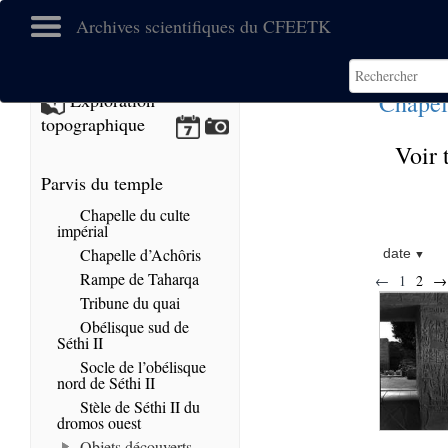
Archives scientifiques du CFEETK
Chapel
Exploration
topographique
Voir 
Parvis du temple
Chapelle du culte
impérial
Chapelle d’Achôris
date
Rampe de Taharqa
←
1
2
→
Tribune du quai
Obélisque sud de
Séthi II
Socle de l’obélisque
nord de Séthi II
Stèle de Séthi II du
dromos ouest
Objets découverts