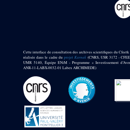
pylône
e
Cour axiale du V
pylône, avant-porte du
e
VI
pylône
e
VI
pylône
e
Cour axiale du VI
pylône
e
Cour nord du VI
pylône
Cette interface de consultation des archives scientifiques du Cfeetk 
e
Cour sud du VI
réalisée dans le cadre du
projet
Karnak
(CNRS, USR 3172 - CFEE
pylône
UMR 5140, Équipe ENiM - Programme « Investissement d’Aven
Objets découverts
ANR-11-LABX-0032-01 Labex ARCHIMEDE)
Zone Centrale du Temple
Chapelle de
Kamoutef
Chapelle de Philippe
Arrhidée
Portique du
sanctuaire de la barque
« Palais de Maât »