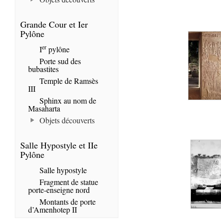
Grande Cour et Ier
Pylône
er
I
pylône
Porte sud des
bubastites
Temple de Ramsès
III
Sphinx au nom de
Masaharta
Objets découverts
Salle Hypostyle et IIe
Pylône
Salle hypostyle
Fragment de statue
porte-enseigne nord
Montants de porte
d’Amenhotep II