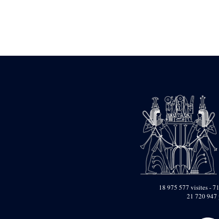
Statue d’un roi
agenouillé présentant
une table d’offrandes de
Séthi II
Statue porte-
enseigne de Séthi II
Statue porte-
enseigne de Séthi II
Stèle de la campagne
nubienne de
Psammétique II
Objets découverts
Zone des Pylônes
Centraux
e
III
pylône
« Porte » de Ramsès
IX
e
IV
pylône
18 975 577 visites - 71
e
Cour nord du IV
21 720 947 
pylône
e
Cour sud du IV