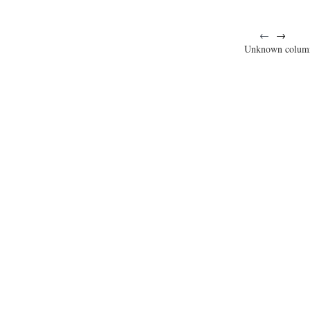
←
→
Unknown colum