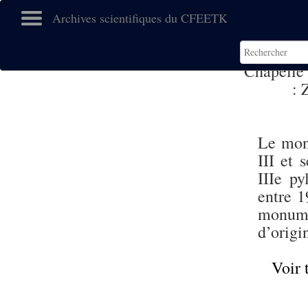
Archives scientifiques du CFEETK
Chapelle 
:
Z
Le mon
III et 
IIIe py
entre 1
monume
d’origi
Voir 