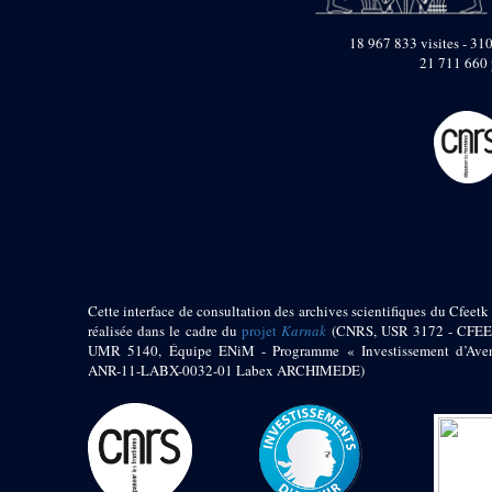
pylône
e
Cour axiale du V
18 967 833 visites - 310
pylône, avant-porte du
21 711 660 
e
VI
pylône
e
VI
pylône
e
Cour axiale du VI
pylône
e
Cour nord du VI
pylône
e
Cour sud du VI
pylône
Objets découverts
Zone Centrale du Temple
Cette interface de consultation des archives scientifiques du Cfeetk 
réalisée dans le cadre du
projet
Karnak
(CNRS, USR 3172 - CFEE
Chapelle de
UMR 5140, Équipe ENiM - Programme « Investissement d’Aven
Kamoutef
ANR-11-LABX-0032-01 Labex ARCHIMEDE)
Chapelle de Philippe
Arrhidée
Portique du
sanctuaire de la barque
« Palais de Maât »