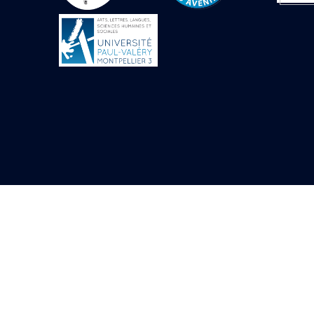
Objets découverts
Zone de l'Akhmenou
Salle des fêtes «
Heret-ib »
Autel de la salle
solaire
Base de statue
Base de statue de
Thoutmosis III
Base et pieds d’un
groupe statuaire
Fragment inférieur
de statue de Thoutmosis
III présentant un autel à
libation
Statue agenouillée
Table d’offrandes de
Thoutmosis III
Objets découverts