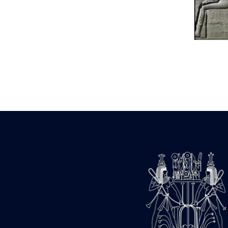
Statue d’un roi
agenouillé présentant
une table d’offrandes de
Séthi II
Statue porte-
enseigne de Séthi II
Statue porte-
enseigne de Séthi II
Stèle de la campagne
nubienne de
Psammétique II
Objets découverts
Zone des Pylônes
Centraux
e
III
pylône
« Porte » de Ramsès
IX
e
IV
pylône
e
Cour nord du IV
pylône
e
Cour sud du IV