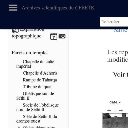
Archives scientifiques du CFEETK
Salle
Exploration
topographique
Les rep
Parvis du temple
modific
Chapelle du culte
impérial
Voir 
Chapelle d’Achôris
Rampe de Taharqa
Tribune du quai
Obélisque sud de
Séthi II
date
Socle de l’obélisque
nord de Séthi II
←
1
→
Stèle de Séthi II du
dromos ouest
Objets découverts