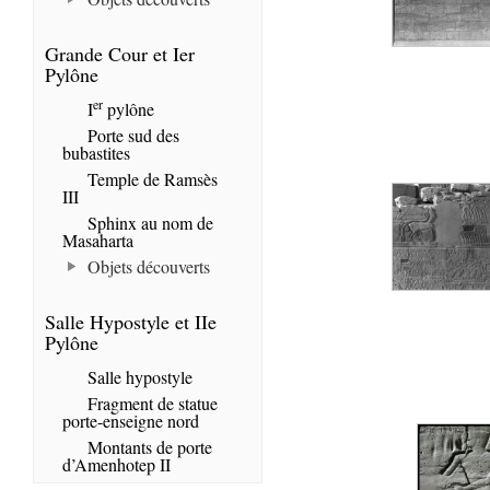
Grande Cour et Ier
Pylône
er
I
pylône
Porte sud des
bubastites
Temple de Ramsès
III
Sphinx au nom de
Masaharta
Objets découverts
Salle Hypostyle et IIe
Pylône
Salle hypostyle
Fragment de statue
porte-enseigne nord
Montants de porte
d’Amenhotep II