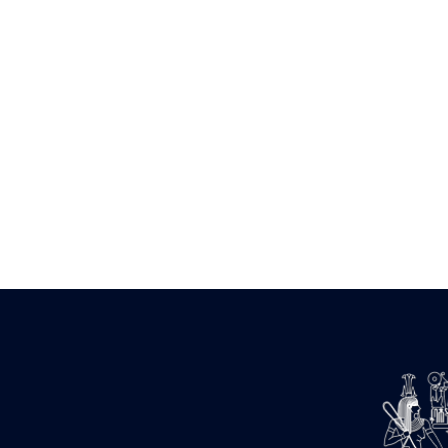
Zone des Pylônes Centraux
e
III
pylône
« Porte » de Ramsès IX
e
IV
pylône
e
Cour nord du IV
pylône
e
Cour sud du IV
pylône
e
Cour axiale du V
pylône, avant-
e
porte du VI
pylône
e
VI
pylône
e
Cour axiale du VI
pylône
e
Cour nord du VI
pylône
e
Cour sud du VI
pylône
Objets découverts
Zone Centrale du Temple
Chapelle de Kamoutef
Chapelle de Philippe Arrhidée
Portique du sanctuaire de la