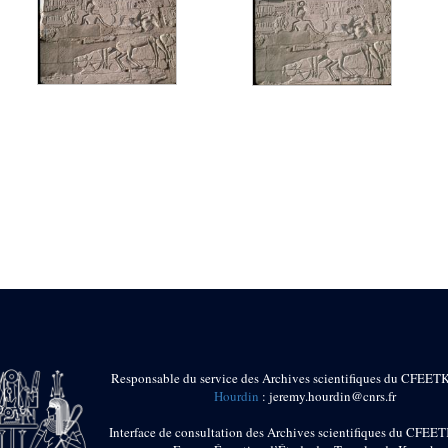
Responsable du service des Archives scientifiques du CFEET
Hourdin
: jeremy.hourdin@cnrs.fr
Interface de consultation des Archives scientifiques du CFEET