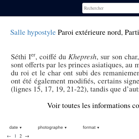
Salle hypostyle
Paroi extérieure nord
,
Parti
er
Khepresh
Séthi I
, coiffé du
, sur son char
sont offerts par les princes asiatiques, au 
du roi et le char ont subi des remaniemen
ont été également modifiés, certains sign
(lignes 15, 17, 19, 21-22), tandis que d’aut
Voir toutes les informations 
date
photographe
format
←
1
2
→