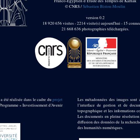
Franco-Égyptien d’Étude des Temples de Karnak
© CNRS /
Sébastien Biston-Moulin
version 0.2
18 920 656 visites - 2214 visite(s) aujourd'hui - 15 connec
21 668 636 photographies téléchargées.
 a été réalisée dans le cadre du
projet
Les métadonnées des images sont 
ogramme « Investissement d’Avenir
l’interface de gestion et de docum
topographique et les informations c
Les documents en pleine résolution
diffusion des données de la recherch
des humanités numériques.