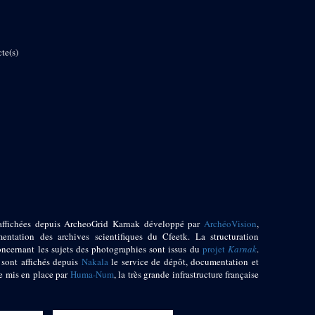
te(s)
affichées depuis ArcheoGrid Karnak développé par
ArchéoVision
,
entation des archives scientifiques du Cfeetk. La structuration
oncernant les sujets des photographies sont issus du
projet
Karnak
.
 sont affichés depuis
Nakala
le service de dépôt, documentation et
e mis en place par
Huma-Num
, la très grande infrastructure française