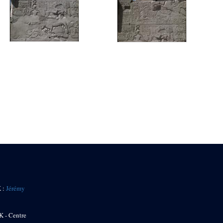
K :
Jérémy
K - Centre