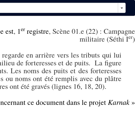
er
e est
,
1
registre
, Scène 01.e (22) : Campagne
er
militaire (Séthi I
)
, regarde en arrière vers les tributs qui lui
milieu de forteresses et de puits. La figure
ts. Les noms des puits et des forteresses
es ou noms ont été remplis avec du plâtre
res ont été gravés (lignes 16, 18, 20).
Karnak
concernant ce document dans le projet
»