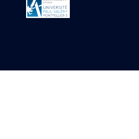
Objets découverts
Zone de l'Akhmenou
Salle des fêtes «
Heret-ib »
Autel de la salle
solaire
Base de statue
Base de statue de
Thoutmosis III
Base et pieds d’un
groupe statuaire
Fragment inférieur
de statue de Thoutmosis
III présentant un autel à
libation
Statue agenouillée
Table d’offrandes de
Thoutmosis III
Objets découverts