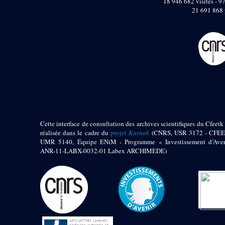
18 946 682 visites - 97
pylône
21 691 868 
e
Cour axiale du V
pylône, avant-porte du
e
VI
pylône
e
VI
pylône
e
Cour axiale du VI
pylône
e
Cour nord du VI
pylône
e
Cour sud du VI
pylône
Objets découverts
Cette interface de consultation des archives scientifiques du Cfeetk 
réalisée dans le cadre du
projet
Karnak
(CNRS, USR 3172 - CFEE
Zone Centrale du Temple
UMR 5140, Équipe ENiM - Programme « Investissement d’Aven
ANR-11-LABX-0032-01 Labex ARCHIMEDE)
Chapelle de
Kamoutef
Chapelle de Philippe
Arrhidée
Portique du
sanctuaire de la barque
« Palais de Maât »