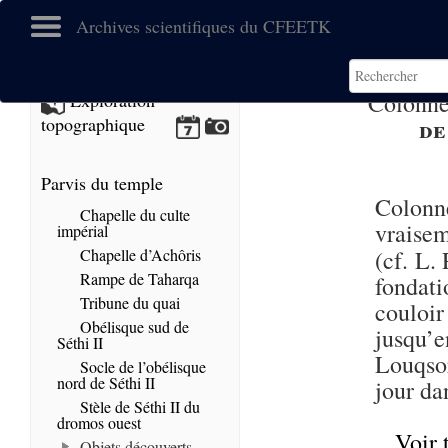
Archives scientifiques du CFEETK
Colonnet
Exploration
de
topographique
Parvis du temple
Colonn
Chapelle du culte
vraisem
impérial
Chapelle d’Achôris
(cf. L.
Rampe de Taharqa
fondati
Tribune du quai
couloir
Obélisque sud de
jusqu’e
Séthi II
Louqsor
Socle de l’obélisque
nord de Séthi II
jour da
Stèle de Séthi II du
dromos ouest
Voir 
Objets découverts