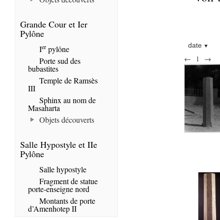
Grande Cour et Ier
Pylône
date
er
I
pylône
←
1
→
Porte sud des
bubastites
Temple de Ramsès
III
Sphinx au nom de
Masaharta
Objets découverts
Salle Hypostyle et IIe
Pylône
Salle hypostyle
Fragment de statue
porte-enseigne nord
Montants de porte
d’Amenhotep II