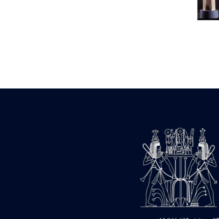
Statue d’un roi
agenouillé présentant
une table d’offrandes de
Séthi II
Statue porte-
enseigne de Séthi II
Statue porte-
enseigne de Séthi II
Stèle de la campagne
nubienne de
Psammétique II
Objets découverts
Zone des Pylônes
Centraux
e
III
pylône
« Porte » de Ramsès
IX
e
IV
pylône
e
Cour nord du IV
pylône
e
Cour sud du IV