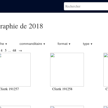
raphie de 2018
phe
commanditaire
format
type
4
5
...
68
→
Cfeetk 191257
Cfeetk 191258
C