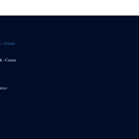
K :
Jérémy
K - Centre
te(s)