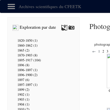
Archives scientifiques du CFEETK
Photog
Exploration par date
1820-1850 (1)
photogra
1860-1862 (1)
1865 (2)
←
1
2
3
1870-1903 (8)
1895-1917 (104)
1896 (8)
1896-1897 (1)
1896-1900 (2)
1897 (6)
1897-1897 (1)
1899 (2)
1902 (1)
1903 (1)
1904 (1)
1910 (2)