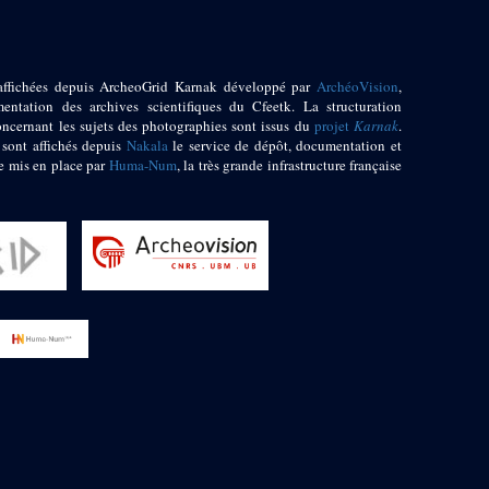
affichées depuis ArcheoGrid Karnak développé par
ArchéoVision
,
entation des archives scientifiques du Cfeetk. La structuration
oncernant les sujets des photographies sont issus du
projet
Karnak
.
 sont affichés depuis
Nakala
le service de dépôt, documentation et
e mis en place par
Huma-Num
, la très grande infrastructure française