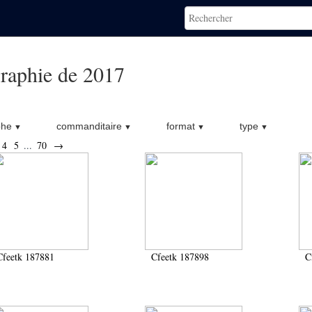
raphie de 2017
phe
commanditaire
format
type
4
5
...
70
→
Cfeetk 187881
Cfeetk 187898
C