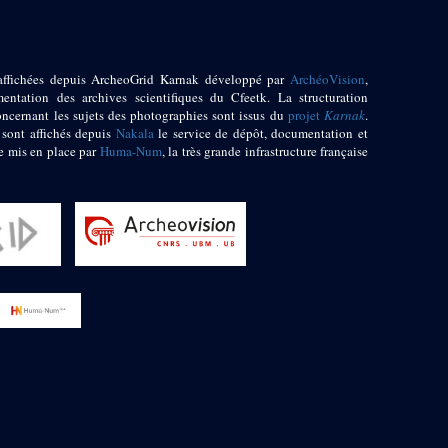
affichées depuis ArcheoGrid Karnak développé par
ArchéoVision
,
entation des archives scientifiques du Cfeetk. La structuration
oncernant les sujets des photographies sont issus du
projet
Karnak
.
 sont affichés depuis
Nakala
le service de dépôt, documentation et
e mis en place par
Huma-Num
, la très grande infrastructure française