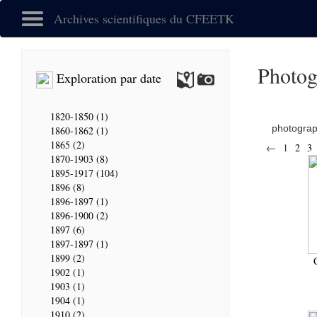
Archives scientifiques du CFEETK
Photog
Exploration par date
1820-1850 (1)
photogra
1860-1862 (1)
1865 (2)
←
1
2
3
1870-1903 (8)
1895-1917 (104)
1896 (8)
1896-1897 (1)
1896-1900 (2)
1897 (6)
1897-1897 (1)
1899 (2)
1902 (1)
1903 (1)
1904 (1)
1910 (2)