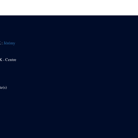
K :
Jérémy
K - Centre
te(s)