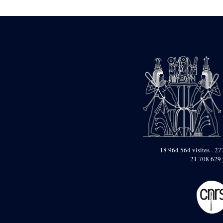
1946-1947 (2)
1947-1950 (1)
1947-1951 (118)
1947-1952 (255)
1948 (36)
1948-1954 (9)
1949 (44)
1950-1954 (1)
1951-1954 (2)
1952 (14)
1953-1954 (1)
1954 (3)
1954-1966 (3)
1955 ou apr?s 1955 (1)
1956-1958 (1)
18 964 564 visites - 277
1958 (1)
21 708 629 
1958-1967 (205)
1964-1967 (11)
1967 (7)
1968 (45)
1969 (75)
1970 (208)
1971 (175)