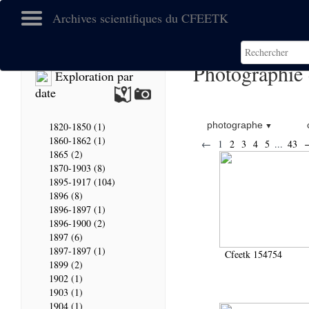
Archives scientifiques du CFEETK
Photographie
Exploration par
date
photographe
1820-1850 (1)
1860-1862 (1)
←
1
2
3
4
5
...
43
1865 (2)
1870-1903 (8)
1895-1917 (104)
1896 (8)
1896-1897 (1)
1896-1900 (2)
1897 (6)
1897-1897 (1)
Cfeetk 154754
1899 (2)
1902 (1)
1903 (1)
1904 (1)