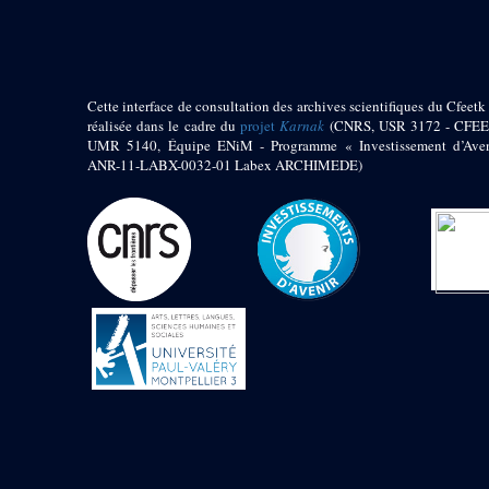
1972 (300)
1973 (473)
1974 (65)
1974-1951 (1)
Cette interface de consultation des archives scientifiques du Cfeetk 
1974-1975 (3)
réalisée dans le cadre du
projet
Karnak
(CNRS, USR 3172 - CFEE
1974-1979 (2)
UMR 5140, Équipe ENiM - Programme « Investissement d’Aven
1975 (46)
ANR-11-LABX-0032-01 Labex ARCHIMEDE)
1976 (74)
1977 (32)
1978 (26)
1979 (13)
1980 (43)
1980-1986 (20)
1980-1991 (33)
1981 (187)
1982 (33)
1982-1986 (3)
1982-1988 (1)
1983 (21)
1984 (86)
1985 (66)
1985-1986 (3)