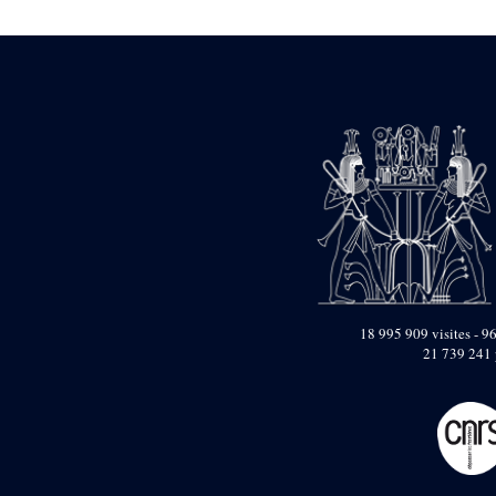
1946-1947 (2)
1947-1950 (1)
1947-1951 (118)
1947-1952 (255)
1948 (36)
1948-1954 (9)
1949 (44)
1950-1954 (1)
1951-1954 (2)
1952 (14)
1953-1954 (1)
1954 (3)
1954-1966 (3)
1955 ou apr?s 1955 (1)
1956-1958 (1)
18 995 909 visites - 96
1958 (1)
21 739 241 
1958-1967 (205)
1964-1967 (11)
1967 (7)
1968 (45)
1969 (75)
1970 (208)
1971 (175)