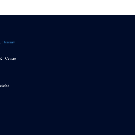
K :
Jérémy
K - Centre
cte(s)