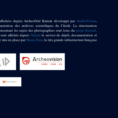
affichées depuis ArcheoGrid Karnak développé par
ArchéoVision
,
entation des archives scientifiques du Cfeetk. La structuration
oncernant les sujets des photographies sont issus du
projet
Karnak
.
 sont affichés depuis
Nakala
le service de dépôt, documentation et
e mis en place par
Huma-Num
, la très grande infrastructure française