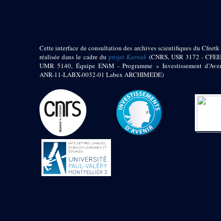
1972 (300)
1973 (473)
1974 (65)
1974-1951 (1)
Cette interface de consultation des archives scientifiques du Cfeetk 
1974-1975 (3)
réalisée dans le cadre du
projet
Karnak
(CNRS, USR 3172 - CFEE
1974-1979 (2)
UMR 5140, Équipe ENiM - Programme « Investissement d’Aven
1975 (46)
ANR-11-LABX-0032-01 Labex ARCHIMEDE)
1976 (74)
1977 (32)
1978 (26)
1979 (13)
1980 (43)
1980-1986 (20)
1980-1991 (33)
1981 (187)
1982 (33)
1982-1986 (3)
1982-1988 (1)
1983 (21)
1984 (86)
1985 (66)
1985-1986 (3)