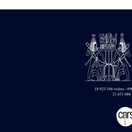
1946-1947 (2)
1947-1950 (1)
1947-1951 (118)
1947-1952 (255)
1948 (36)
1948-1954 (9)
1949 (44)
1950-1954 (1)
1951-1954 (2)
1952 (14)
1953-1954 (1)
1954 (3)
1954-1966 (3)
1955 ou apr?s 1955 (1)
1956-1958 (1)
18 923 346 visites - 490
1958 (1)
21 671 086 
1958-1967 (205)
1964-1967 (11)
1967 (7)
1968 (45)
1969 (75)
1970 (208)
1971 (175)