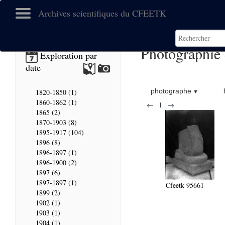
Archives scientifiques du CFEETK
Photographie
Exploration par
date
photographe
1820-1850 (1)
1860-1862 (1)
←
1
→
1865 (2)
1870-1903 (8)
1895-1917 (104)
1896 (8)
1896-1897 (1)
1896-1900 (2)
1897 (6)
1897-1897 (1)
Cfeetk 95661
1899 (2)
1902 (1)
1903 (1)
1904 (1)