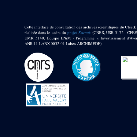
1972 (300)
1973 (473)
1974 (65)
1974-1951 (1)
Cette interface de consultation des archives scientifiques du Cfeetk 
1974-1975 (3)
réalisée dans le cadre du
projet
Karnak
(CNRS, USR 3172 - CFEE
1974-1979 (2)
UMR 5140, Équipe ENiM - Programme « Investissement d’Aven
1975 (46)
ANR-11-LABX-0032-01 Labex ARCHIMEDE)
1976 (74)
1977 (32)
1978 (26)
1979 (13)
1980 (43)
1980-1986 (20)
1980-1991 (33)
1981 (187)
1982 (33)
1982-1986 (3)
1982-1988 (1)
1983 (21)
1984 (86)
1985 (66)
1985-1986 (3)