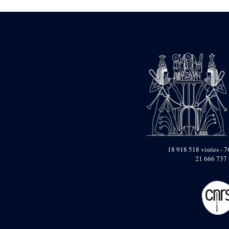
1946-1947 (2)
1947-1950 (1)
1947-1951 (118)
1947-1952 (255)
1948 (36)
1948-1954 (9)
1949 (44)
1950-1954 (1)
1951-1954 (2)
1952 (14)
1953-1954 (1)
1954 (3)
1954-1966 (3)
1955 ou apr?s 1955 (1)
1956-1958 (1)
18 918 518 visites - 7
1958 (1)
21 666 737 
1958-1967 (205)
1964-1967 (11)
1967 (7)
1968 (45)
1969 (75)
1970 (208)
1971 (175)