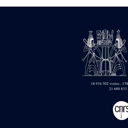
1946-1947 (2)
1947-1950 (1)
1947-1951 (118)
1947-1952 (255)
1948 (36)
1948-1954 (9)
1949 (44)
1950-1954 (1)
1951-1954 (2)
1952 (14)
1953-1954 (1)
1954 (3)
1954-1966 (3)
1955 ou apr?s 1955 (1)
1956-1958 (1)
18 934 302 visites - 158
1958 (1)
21 680 833 
1958-1967 (205)
1964-1967 (11)
1967 (7)
1968 (45)
1969 (75)
1970 (208)
1971 (175)