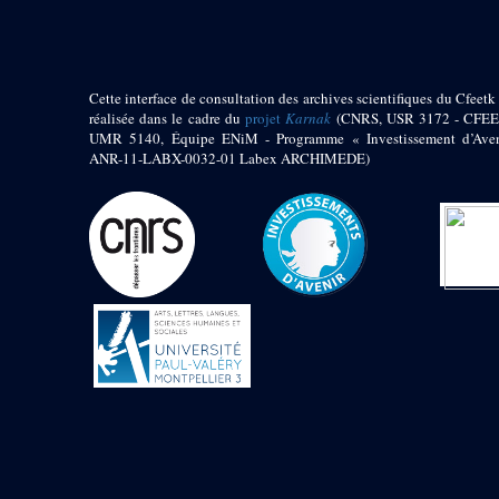
1972 (300)
1973 (473)
1974 (65)
1974-1951 (1)
Cette interface de consultation des archives scientifiques du Cfeetk 
1974-1975 (3)
réalisée dans le cadre du
projet
Karnak
(CNRS, USR 3172 - CFEE
1974-1979 (2)
UMR 5140, Équipe ENiM - Programme « Investissement d’Aven
1975 (46)
ANR-11-LABX-0032-01 Labex ARCHIMEDE)
1976 (74)
1977 (32)
1978 (26)
1979 (13)
1980 (43)
1980-1986 (20)
1980-1991 (33)
1981 (187)
1982 (33)
1982-1986 (3)
1982-1988 (1)
1983 (21)
1984 (86)
1985 (66)
1985-1986 (3)