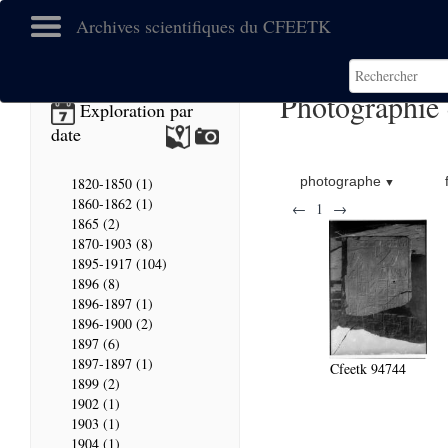
Archives scientifiques du CFEETK
Photographie
Exploration par
date
photographe
1820-1850 (1)
1860-1862 (1)
←
1
→
1865 (2)
1870-1903 (8)
1895-1917 (104)
1896 (8)
1896-1897 (1)
1896-1900 (2)
1897 (6)
1897-1897 (1)
Cfeetk 94744
1899 (2)
1902 (1)
1903 (1)
1904 (1)