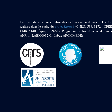
1972 (300)
1973 (473)
1974 (65)
1974-1951 (1)
Cette interface de consultation des archives scientifiques du Cfeetk 
1974-1975 (3)
réalisée dans le cadre du
projet
Karnak
(CNRS, USR 3172 - CFEE
1974-1979 (2)
UMR 5140, Équipe ENiM - Programme « Investissement d’Aven
1975 (46)
ANR-11-LABX-0032-01 Labex ARCHIMEDE)
1976 (74)
1977 (32)
1978 (26)
1979 (13)
1980 (43)
1980-1986 (20)
1980-1991 (33)
1981 (187)
1982 (33)
1982-1986 (3)
1982-1988 (1)
1983 (21)
1984 (86)
1985 (66)
1985-1986 (3)