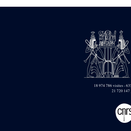
1946-1947 (2)
1947-1950 (1)
1947-1951 (118)
1947-1952 (255)
1948 (36)
1948-1954 (9)
1949 (44)
1950-1954 (1)
1951-1954 (2)
1952 (14)
1953-1954 (1)
1954 (3)
1954-1966 (3)
1955 ou apr?s 1955 (1)
1956-1958 (1)
18 974 786 visites - 635
1958 (1)
21 720 147 
1958-1967 (205)
1964-1967 (11)
1967 (7)
1968 (45)
1969 (75)
1970 (208)
1971 (175)