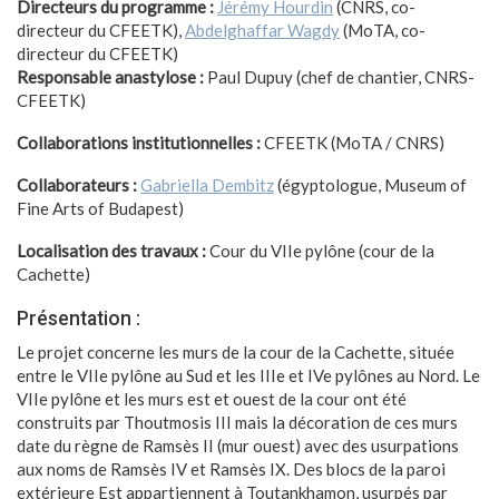
Directeurs du programme :
Jérémy Hourdin
(CNRS, co-
directeur du CFEETK),
Abdelghaffar Wagdy
(MoTA, co-
directeur du CFEETK)
Responsable anastylose :
Paul Dupuy (chef de chantier, CNRS-
CFEETK)
Collaborations institutionnelles :
CFEETK (MoTA / CNRS)
Collaborateurs :
Gabriella Dembitz
(égyptologue, Museum of
Fine Arts of Budapest)
Localisation des travaux :
Cour du VIIe pylône (cour de la
Cachette)
Présentation :
Le projet concerne les murs de la cour de la Cachette, située
entre le VIIe pylône au Sud et les IIIe et IVe pylônes au Nord. Le
VIIe pylône et les murs est et ouest de la cour ont été
construits par Thoutmosis III mais la décoration de ces murs
date du règne de Ramsès II (mur ouest) avec des usurpations
aux noms de Ramsès IV et Ramsès IX. Des blocs de la paroi
extérieure Est appartiennent à Toutankhamon, usurpés par