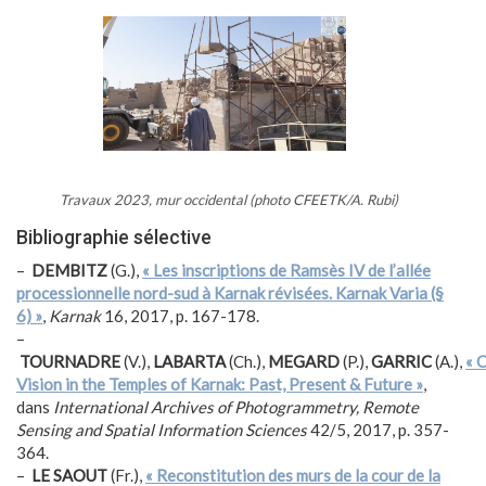
Travaux 2023, mur occidental (photo CFEETK/A. Rubi)
Bibliographie sélective
–
DEMBITZ
(G.),
« Les inscriptions de Ramsès IV de l’allée
processionnelle nord-sud à Karnak révisées. Karnak Varia (§
6) »
,
Karnak
16, 2017, p. 167-178.
–
TOURNADRE
(V.),
LABARTA
(Ch.),
MEGARD
(P.),
GARRIC
(A.),
« 
Vision in the Temples of Karnak: Past, Present & Future »
,
dans
International Archives of Photogrammetry, Remote
Sensing and Spatial Information Sciences
42/5, 2017, p. 357-
364.
–
LE SAOUT
(Fr.),
« Reconstitution des murs de la cour de la