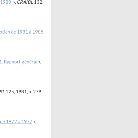
5-1988
»,
CRAIBL
132,
ptien de 1981 à 1985.
1. Rapport général
»,
BL
125, 1981, p. 279-
, de 1972 à 1977
»,