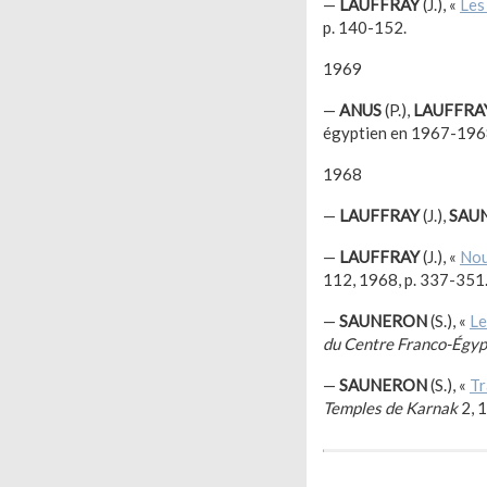
—
LAUFFRAY
(J.), «
Les
p. 140-152.
1969
—
ANUS
(P.),
LAUFFRA
égyptien en 1967-196
1968
—
LAUFFRAY
(J.),
SAU
—
LAUFFRAY
(J.), «
Nou
112, 1968, p. 337-351
—
SAUNERON
(S.), «
Le
du Centre Franco-Égyp
—
SAUNERON
(S.), «
Tr
Temples de Karnak
2, 1