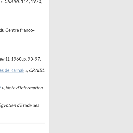
»,
CRAIBL
114, 1970,
s du Centre franco-
ak
1), 1968, p. 93-97.
es de Karnak
»,
CRAIBL
9
»,
Note d’Information
Égyptien d’Étude des