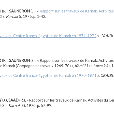
D
(R.),
SAUNERON
(S.), «
Rapport sur les travaux de Karnak. Activité
72
»,
Karnak
5, 1975, p. 1-42.
vaux du Centre franco-égyptien de Karnak en 1971-1972
»,
CRAIBL
D
(R.),
SAUNERON
(S.), « Rapport sur les travaux de Karnak. Activité
de Karnak (Campagne de travaux 1969-70) »,
Kêmi
21 (=
Karnak
4), 1
vaux du Centre franco-égyptien de Karnak en 1970-1971
»,
CRAIBL
Y
(J.),
SAAD
(R.), « Rapport sur les travaux de Karnak. Activités du C
20 (=
Karnak
3), 1970, p. 57-99.