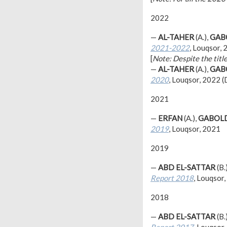
2022
—
AL-TAHER
(A.),
GAB
20
21-2022
, Louqsor,
[
Note: Despite the title
—
AL-TAHER
(A.),
GAB
20
20
, Louqsor, 2022 
2021
—
ERFAN
(A.),
GABOL
2019
, Louqsor, 2021
2019
—
ABD EL-SATTAR
(B.
Report 2018
, Louqsor,
2018
—
ABD EL-SATTAR
(B.