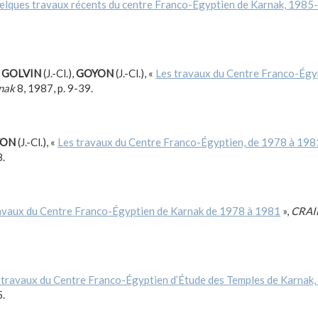
elques travaux récents du centre Franco-Égyptien de Karnak, 198
,
GOLVIN
(J.-Cl.),
GOYON
(J.-Cl.), «
Les travaux du Centre Franco-Égy
nak
8, 1987, p. 9-39.
YON
(J.-Cl.), «
Les travaux du Centre Franco-Égyptien, de 1978 à 198
8.
avaux du Centre Franco-Égyptien de Karnak de 1978 à 1981
»,
CRAI
 travaux du Centre Franco-Égyptien d’Étude des Temples de Karnak
5.