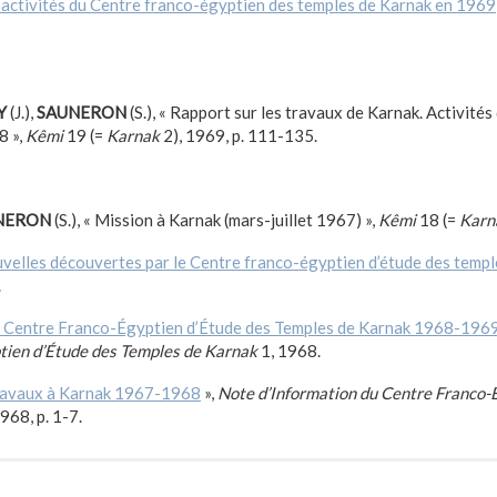
 activités du Centre franco-égyptien des temples de Karnak en 1969
Y
(J.),
SAUNERON
(S.), « Rapport sur les travaux de Karnak. Activité
8 »,
Kêmi
19 (=
Karnak
2), 1969, p. 111-135.
NERON
(S.), « Mission à Karnak (mars-juillet 1967) »,
Kêmi
18 (=
Karn
velles découvertes par le Centre franco-égyptien d’étude des templ
.
 Centre Franco-Égyptien d’Étude des Temples de Karnak 1968-196
tien d’Étude des Temples de Karnak
1, 1968.
avaux à Karnak 1967-1968
»,
Note d’Information du Centre Franco-
968, p. 1-7.