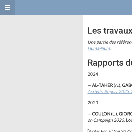
Les travau
Une partie des référen
Huma-Num
.
Rapports 
2024
—
AL-TAHER
(A.),
GAB
Activity Report 2023
2023
—
COULON
(L.),
GIORG
on Campaign 2023
, Lo
[
Note: For all the 2023