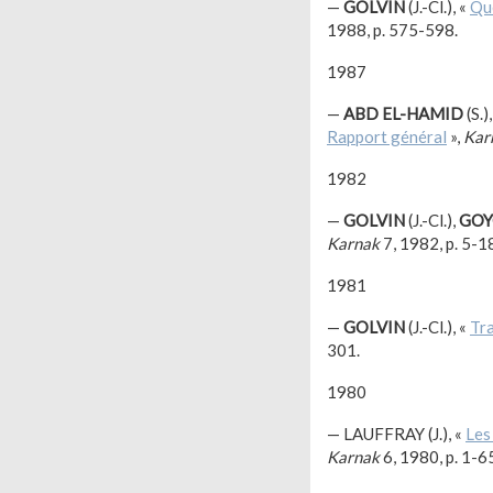
—
GOLVIN
(J.-Cl.), «
Qu
1988, p. 575-598.
1987
—
ABD EL-HAMID
(S.)
Rapport général
»,
Kar
1982
—
GOLVIN
(J.-Cl.),
GO
Karnak
7, 1982, p. 5-1
1981
—
GOLVIN
(J.-Cl.), «
Tr
301.
1980
— LAUFFRAY (J.), «
Les
Karnak
6, 1980, p. 1-6