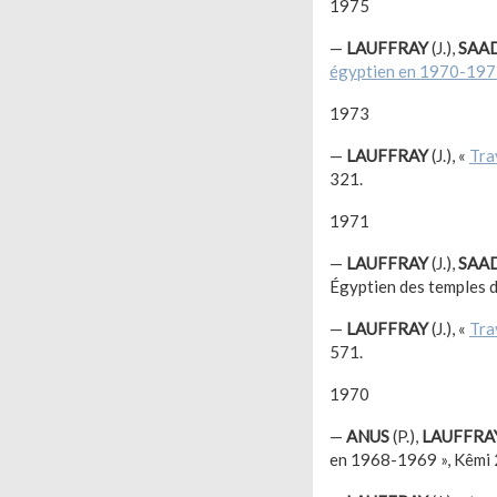
1975
—
LAUFFRAY
(J.),
SAA
égyptien en 1970-19
1973
—
LAUFFRAY
(J.), «
Tra
321.
1971
—
LAUFFRAY
(J.),
SAA
Égyptien des temples 
—
LAUFFRAY
(J.), «
Tra
571.
1970
—
ANUS
(P.),
LAUFFRA
en 1968-1969 », Kêmi 