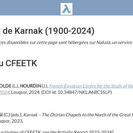
x de Karnak (1900-2024)
ces disponibles sur cette page sont hébergées sur Nakala, un service
du CFEETK
OLDE
(L.),
HOURDIN
(J.),
French-Egyptian Centre for the Study of th
-2024
, Louqsor, 2024. (DOI id: 10.34847/NKL.A6BC5SLP)
I
(C.) (eds.),
Karnak – The Osirian Chapels to the North of the Great 
uqsor, 2023.
 activities of CFEETK, see the
Activity Report 2023-2024]