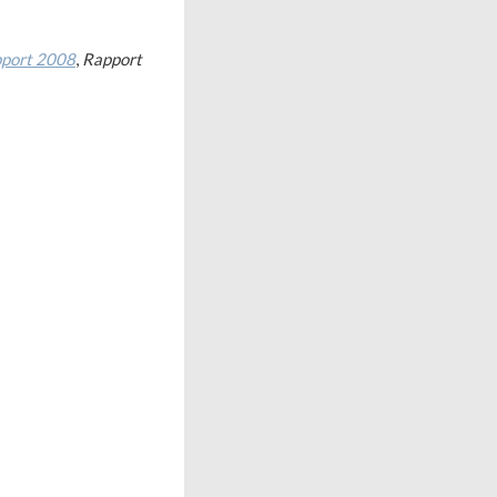
pport 2008
,
Rapport