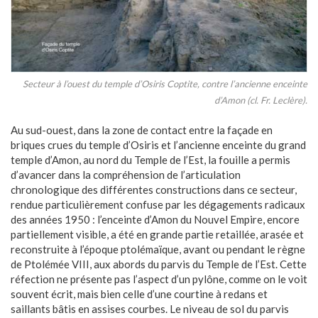
Secteur à l’ouest du temple d’Osiris Coptite, contre l’ancienne enceinte
d’Amon (cl. Fr. Leclère).
Au sud-ouest, dans la zone de contact entre la façade en
briques crues du temple d’Osiris et l’ancienne enceinte du grand
temple d’Amon, au nord du Temple de l’Est, la fouille a permis
d’avancer dans la compréhension de l’articulation
chronologique des différentes constructions dans ce secteur,
rendue particulièrement confuse par les dégagements radicaux
des années 1950 : l’enceinte d’Amon du Nouvel Empire, encore
partiellement visible, a été en grande partie retaillée, arasée et
reconstruite à l’époque ptolémaïque, avant ou pendant le règne
de Ptolémée VIII, aux abords du parvis du Temple de l’Est. Cette
réfection ne présente pas l’aspect d’un pylône, comme on le voit
souvent écrit, mais bien celle d’une courtine à redans et
saillants bâtis en assises courbes. Le niveau de sol du parvis