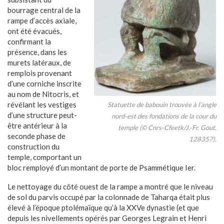
bourrage central de la
rampe d’accès axiale,
ont été évacués,
confirmant la
présence, dans les
murets latéraux, de
remplois provenant
d’une corniche inscrite
au nom de Nitocris, et
révélant les vestiges
Statuette de babouin trouvée à l’angle
d’une structure peut-
nord-est des fondations de la cour du
être antérieur à la
temple (© Cnrs-Cfeetk/J.-Fr. Gout,
seconde phase de
128357).
construction du
temple, comportant un
bloc remployé d’un montant de porte de Psammétique Ier.
Le nettoyage du côté ouest de la rampe a montré que le niveau
de sol du parvis occupé par la colonnade de Taharqa était plus
élevé à l’époque ptolémaïque qu’à la XXVe dynastie (et que
depuis les nivellements opérés par Georges Legrain et Henri