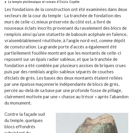
a. Le temple ptolémaïque et romain d’Osiris Coptite
Les fondations de la construction ont été examinées dans deux
secteurs de la cour du temple : La tranchée de fondation des
murs de celle-ci, mieux préservée du côté est, a livré de
nouveaux éclats inscrits provenant du ravalement des blocs de
remplois ainsi qu’une statuette de babouin acéphale en faïence,
vraisemblablement réutilisée, à l’angle nord-est, comme dépôt
de consécration. La grande porte d’accès a également été
partiellement fouillée montrant que les montants de celle-ci
reposent sur un épais radier sableux, et que la tranchée de
fondation a été comblée par plusieurs assises de briques crues
puis par des remblais argilo-sableux séparés de couches
d’éclats de grès. Les bases des deux montants étaient reliées
par une épaisse maçonnerie indépendante de blocs de grès,
percée au-delà de sa base par une profonde fosse de pillage,
clairement motivée par une « chasse au trésor » après l’abandon
du monument.
Contre la façade sud
du temple, quelques
blocs effondrés
subsistant du