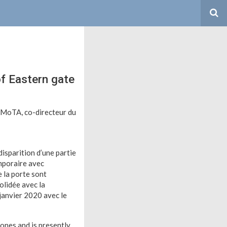
of Eastern gate
(MoTA, co-directeur du
disparition d’une partie
mporaire avec
e la porte sont
olidée avec la
 janvier 2020 avec le
tones and is presently