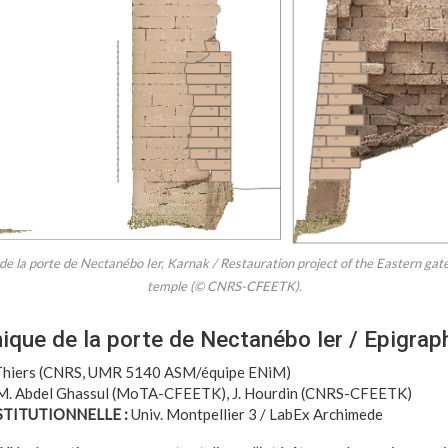
 de la porte de Nectanébo Ier, Karnak / Restauration project of the Eastern ga
temple (© CNRS-CFEETK).
ique de la porte de Nectanébo Ier / Epigrap
Thiers (CNRS, UMR 5140 ASM/équipe ENiM)
. Abdel Ghassul (MoTA-CFEETK), J. Hourdin (CNRS-CFEETK)
TITUTIONNELLE :
Univ. Montpellier 3 / LabEx Archimede