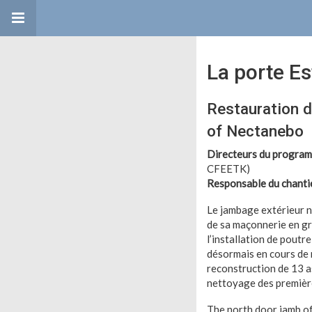
La porte Es
Restauration d
of Nectanebo
Directeurs du progra
CFEETK)
Responsable du chantie
Le jambage extérieur no
de sa maçonnerie en gr
l’installation de poutr
désormais en cours de r
reconstruction de 13 a
nettoyage des première
The north door jamb of 