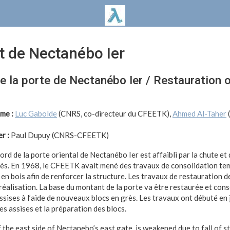
t de Nectanébo Ier
e la porte de Nectanébo Ier / Restauration 
mme :
Luc Gabolde
(CNRS, co-directeur du CFEETK),
Ahmed Al-Taher
r :
Paul Dupuy (CNRS-CFEETK)
rd de la porte oriental de Nectanébo Ier est affaibli par la chute et 
ès. En 1968, le CFEETK avait mené des travaux de consolidation te
e en bois afin de renforcer la structure. Les travaux de restauration d
éalisation. La base du montant de la porte va être restaurée et cons
ssises à l’aide de nouveaux blocs en grès. Les travaux ont débuté en
s assises et la préparation des blocs.
the east side of Nectanebo’s east gate, is weakened due to fall of s