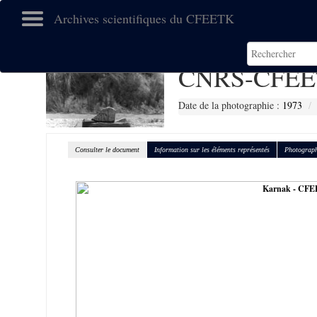
Archives scientifiques du CFEETK
CNRS-CFEE
Date de la photographie :
1973
Consulter le document
Information sur les éléments représentés
Photograph