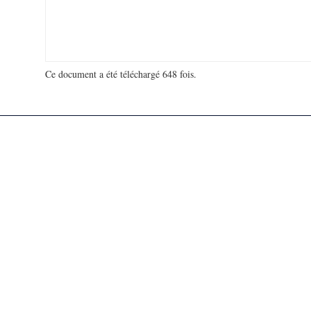
Ce document a été téléchargé 648 fois.
18 918 538 visites - 9