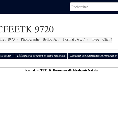
CFEETK 9720
hie :
1973
Photographe : Bellod A.
Format : 6 x 7
Type : Clich?
ies en lien
Télécharger le document en pleine résolution
Demander une autorisation de reproduction