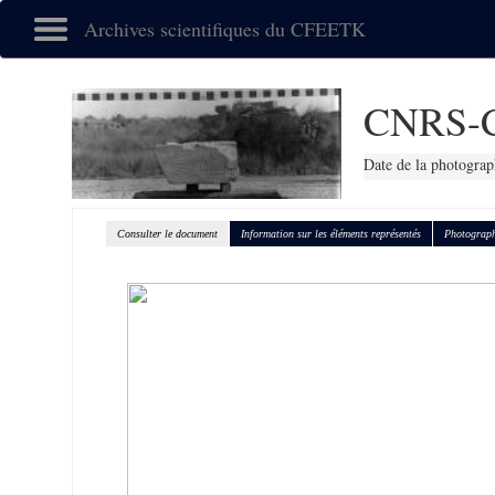
Archives scientifiques du CFEETK
CNRS-
Date de la photograp
Consulter le document
Information sur les éléments représentés
Photograph