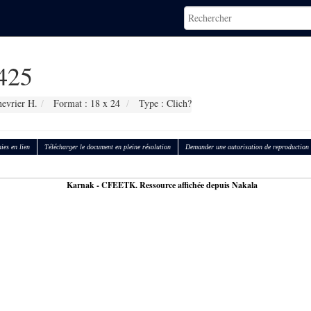
425
evrier H.
Format : 18 x 24
Type : Clich?
ies en lien
Télécharger le document en pleine résolution
Demander une autorisation de reproduction