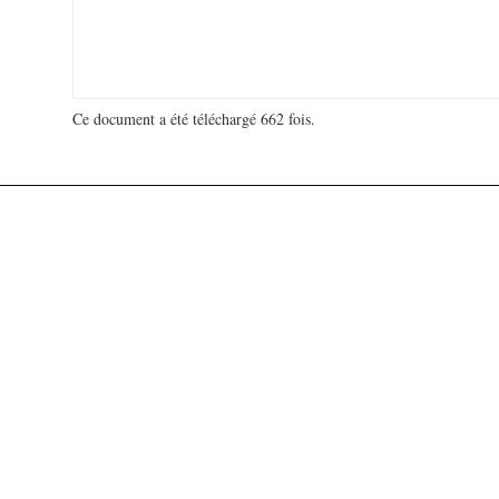
Ce document a été téléchargé 662 fois.
18 916 839 visites - 132